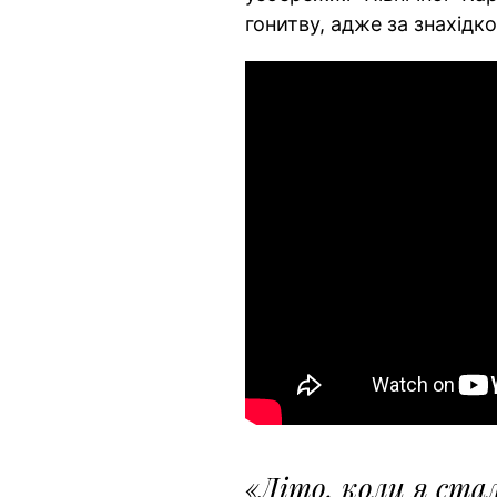
гонитву, адже за знахід
«Літо, коли я ста