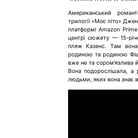
Американський романт
трилогії «Моє літо» Джен
платформі Amazon Prime 
центрі сюжету — 15-річн
пляж Казенс. Там вона
родиною та родиною Фіше
вже не та сором’язлива й
Вона подорослішала, а р
людьми, яких вона знає 