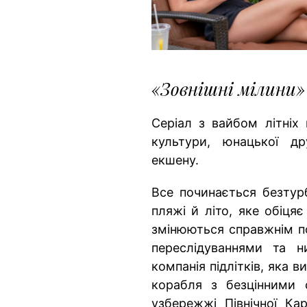
«Зовнішні мілини»
Серіал з вайбом літніх
культури, юнацької д
екшену.
Все починається безтурб
пляжі й літо, яке обіцяє
змінюються справжнім п
переслідуваннями та 
компанія підлітків, яка 
корабля з безцінними 
узбережжі Північної Ка