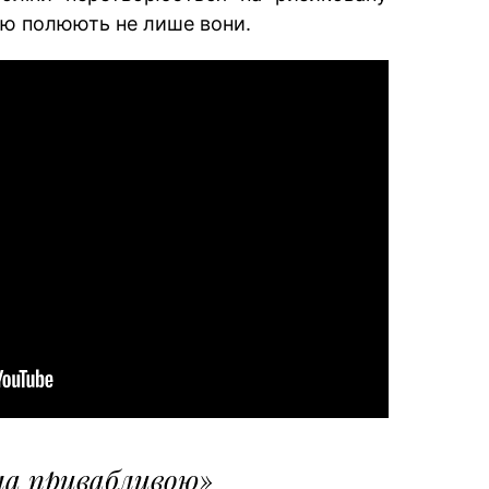
кою полюють не лише вони.
ла привабливою»