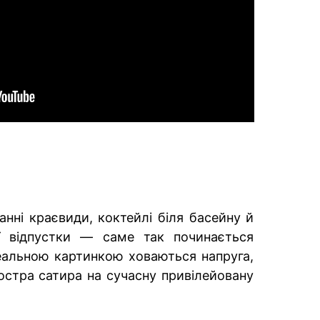
анні краєвиди, коктейлі біля басейну й
ї відпустки — саме так починається
деальною картинкою ховаються напруга,
гостра сатира на сучасну привілейовану