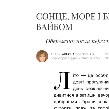
СОНЦЕ, МОРЕ І Б
ВАЙБОМ
Обережно: після перег
АВТОР:
АЛЬОНА ЛОЗОВЕНКО
ФО
редакторка відділу «Стиль життя»
ОН
Л
іто — це особл
довгі прогулян
день безкінечни
дивитися в затишні вечо
добірці ми зібрали сері
курорти, пляжі та тропі