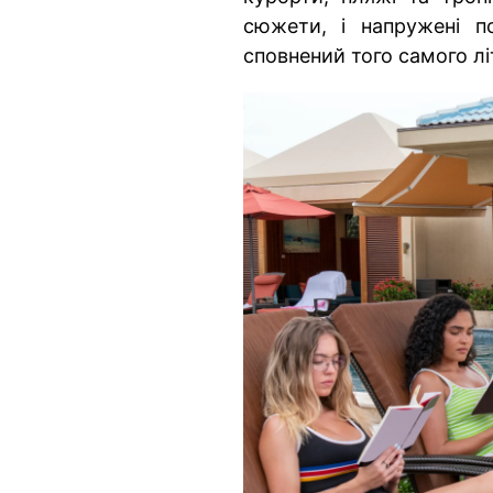
сюжети, і напружені п
сповнений того самого лі