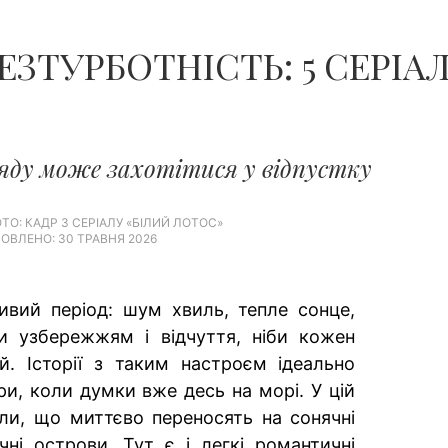
ЕЗТУРБОТНІСТЬ: 5 СЕРІАЛ
ляду може захотітися у відпустку
ТО: КАДР З СЕРІАЛУ «БІЛИЙ ЛОТОС»
ОВЛЕНО: 30 ТРАВНЯ 2026
ивий період: шум хвиль, тепле сонце,
ки узбережжям і відчуття, ніби кожен
й. Історії з таким настроєм ідеально
ри, коли думки вже десь на морі. У цій
али, що миттєво переносять на сонячні
чні острови. Тут є і легкі романтичні