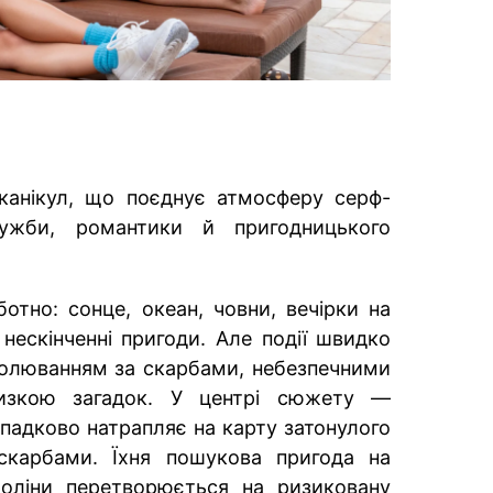
 канікул, що поєднує атмосферу серф-
ружби, романтики й пригодницького
отно: сонце, океан, човни, вечірки на
 нескінченні пригоди. Але події швидко
олюванням за скарбами, небезпечними
низкою загадок. У центрі сюжету —
випадково натрапляє на карту затонулого
скарбами. Їхня пошукова пригода на
роліни перетворюється на ризиковану