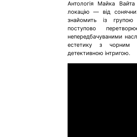
Антологія Майка Вайта
локацію — від сонячни
знайомить із групою
поступово перетво
непередбачуваними наслі
естетику з чорним 
детективною інтригою.