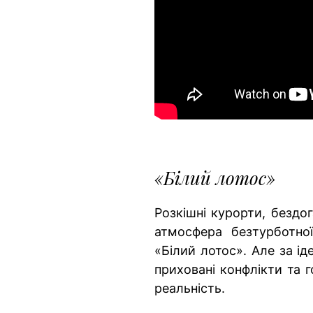
«Білий лотос»
Розкішні курорти, бездог
атмосфера безтурботно
«Білий лотос». Але за і
приховані конфлікти та 
реальність.