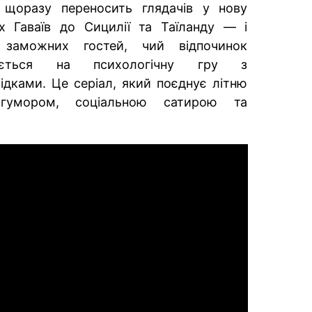
 щоразу переносить глядачів у нову
х Гаваїв до Сицилії та Таїланду — і
 заможних гостей, чий відпочинок
рюється на психологічну гру з
дками. Це серіал, який поєднує літню
гумором, соціальною сатирою та