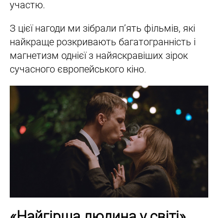
участю.
З цієї нагоди ми зібрали п’ять фільмів, які
найкраще розкривають багатогранність і
магнетизм однієї з найяскравіших зірок
сучасного європейського кіно.
«Найгірша людина у світі»