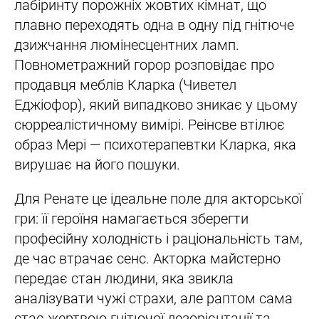
лабіринту порожніх жовтих кімнат, що
плавно переходять одна в одну під гнітюче
дзижчання люмінесцентних ламп.
Повнометражний горор розповідає про
продавця меблів Кларка (Чиветел
Еджіофор), який випадково зникає у цьому
сюрреалістичному вимірі. Реінсве втілює
образ Мері — психотерапевтки Кларка, яка
вирушає на його пошуки.
Для Ренате це ідеальне поле для акторської
гри: її героїня намагається зберегти
професійну холодність і раціональність там,
де час втрачає сенс. Акторка майстерно
передає стан людини, яка звикла
аналізувати чужі страхи, але раптом сама
стає жертвою гнітючої дезорієнтації та