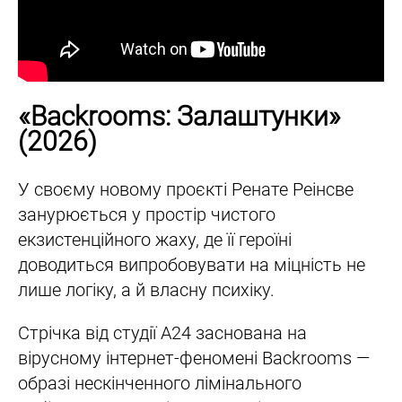
«Backrooms: Залаштунки»
(2026)
У своєму новому проєкті Ренате Реінсве
занурюється у простір чистого
екзистенційного жаху, де її героїні
доводиться випробовувати на міцність не
лише логіку, а й власну психіку.
Стрічка від студії A24 заснована на
вірусному інтернет-феномені Backrooms —
образі нескінченного лімінального