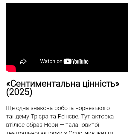
«Сентиментальна цінність»
(2025)
Ще одна знакова робота норвезького
тандему Трієра та Реінсве. Тут акторка
втілює образ Нори — талановитої
театральної акторки з Осло, чиє життя