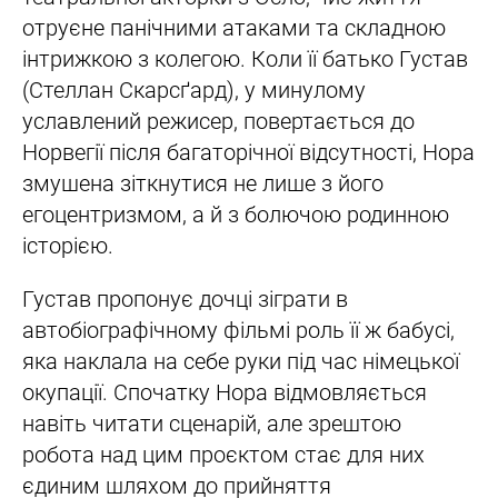
отруєне панічними атаками та складною
інтрижкою з колегою. Коли її батько Густав
(Стеллан Скарсґард), у минулому
уславлений режисер, повертається до
Норвегії після багаторічної відсутності, Нора
змушена зіткнутися не лише з його
егоцентризмом, а й з болючою родинною
історією.
Густав пропонує дочці зіграти в
автобіографічному фільмі роль її ж бабусі,
яка наклала на себе руки під час німецької
окупації. Спочатку Нора відмовляється
навіть читати сценарій, але зрештою
робота над цим проєктом стає для них
єдиним шляхом до прийняття