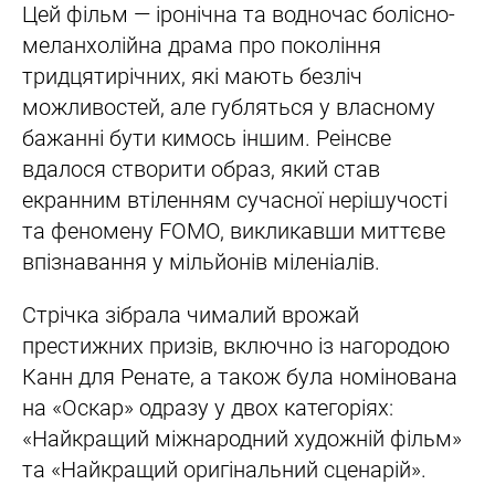
Цей фільм — іронічна та водночас болісно-
меланхолійна драма про покоління
тридцятирічних, які мають безліч
можливостей, але губляться у власному
бажанні бути кимось іншим. Реінсве
вдалося створити образ, який став
екранним втіленням сучасної нерішучості
та феномену FOMO, викликавши миттєве
впізнавання у мільйонів міленіалів.
Стрічка зібрала чималий врожай
престижних призів, включно із нагородою
Канн для Ренате, а також була номінована
на «Оскар» одразу у двох категоріях:
«Найкращий міжнародний художній фільм»
та «Найкращий оригінальний сценарій».