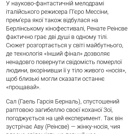
У науково-фантастичній мелодрамі
італійського режисера П’єро Мессіни,
прем’єра якої також відбулася на
Берлінському кінофестивалі, Ренате Реінсве
фактично грає дві душі в одному тілі.
Сюжет розгортається у світі майбутнього,
де технологія «Інший фінал» дозволяє
ненадовго повернути свідомість померлої
людини, вкорінивши її у тіло живого «носія»,
щоб близькі могли сказати останнє
«прощавай».
Сал (Гаель Гарсія Берналь), спустошений
раптовою загибеллю своєї коханої Зої,
погоджується на цей експеримент. Так він
зустрічає Аву (Реінсве) — жінку-носія, чия