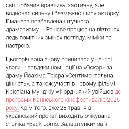
світ побачив вразливу, хаотичну, але
водночас сильну і безмежно щиру акторку.
Її манера позбавлена штучного
драматизму — Реінсве працює на півтонах:
ледь помітних змінах погляду, міміки та
настрою.
Цьогоріч вона знову опинилася у центрі
уваги — завдяки номінації на «Оскар» за
драму Йоахіма Трієра «Сентиментальна
цінність», а також участі в новому фільмі
Крістіана Мунджіу «Фіорд», який увійшов
до
програми Каннського кінофестивалю 2026
року.
Крім того, вже 28 травня в
український прокат виходить очікувана
стрічка «Backrooms: Залаштунки» за її