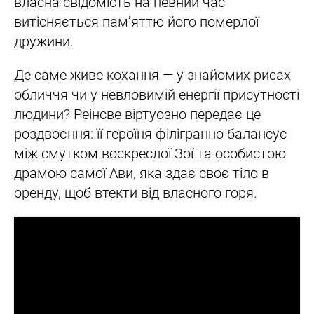
власна свідомість на певний час
витісняється пам’яттю його померлої
дружини.
Де саме живе кохання — у знайомих рисах
обличчя чи у невловимій енергії присутності
людини? Реінсве віртуозно передає це
роздвоєння: її героїня філігранно балансує
між смутком воскреслої Зої та особистою
драмою самої Ави, яка здає своє тіло в
оренду, щоб втекти від власного горя.