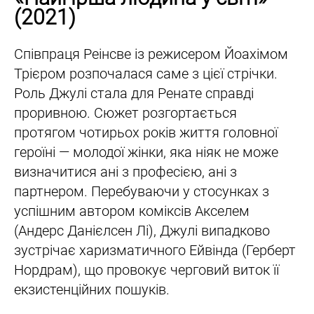
(2021)
Співпраця Реінсве із режисером Йоахімом
Трієром розпочалася саме з цієї стрічки.
Роль Джулі стала для Ренате справді
проривною. Сюжет розгортається
протягом чотирьох років життя головної
героїні — молодої жінки, яка ніяк не може
визначитися ані з професією, ані з
партнером. Перебуваючи у стосунках з
успішним автором коміксів Акселем
(Андерс Данієлсен Лі), Джулі випадково
зустрічає харизматичного Ейвінда (Герберт
Нордрам), що провокує черговий виток її
екзистенційних пошуків.