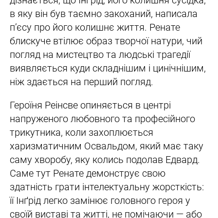
дізнається, що Інґрід, його колишня сусідка,
в яку він був таємно закоханий, написала
п’єсу про його колишнє життя. Ренате
блискуче втілює образ творчої натури, чий
погляд на мистецтво та людські трагедії
виявляється куди складнішим і цинічнішим,
ніж здається на перший погляд.
Героїня Реінсве опиняється в центрі
напруженого любовного та професійного
трикутника, коли захоплюється
харизматичним Освальдом, який має таку
саму хворобу, яку колись подолав Едвард.
Саме тут Ренате демонструє свою
здатність грати інтелектуальну жорсткість:
її Інґрід легко замінює головного героя у
своїй виставі та житті, не помічаючи — або