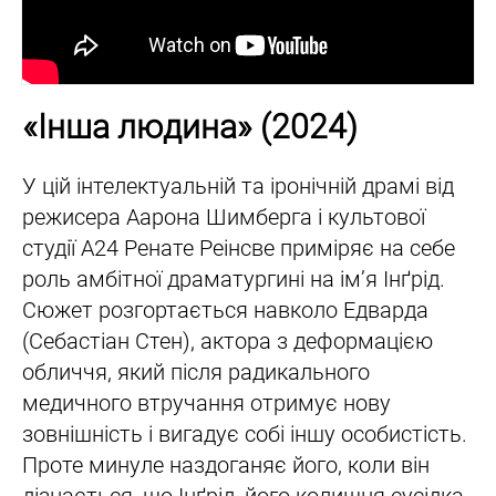
«Інша людина» (2024)
У цій інтелектуальній та іронічній драмі від
режисера Аарона Шимберга і культової
студії A24 Ренате Реінсве приміряє на себе
роль амбітної драматургині на ім’я Інґрід.
Сюжет розгортається навколо Едварда
(Себастіан Стен), актора з деформацією
обличчя, який після радикального
медичного втручання отримує нову
зовнішність і вигадує собі іншу особистість.
Проте минуле наздоганяє його, коли він