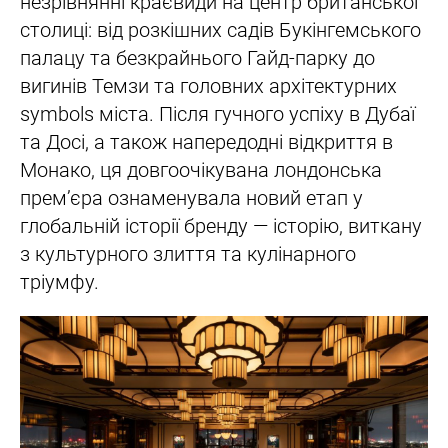
незрівнянні краєвиди на центр британської
столиці: від розкішних садів Букінгемського
палацу та безкрайнього Гайд-парку до
вигинів Темзи та головних архітектурних
symbols міста. Після гучного успіху в Дубаї
та Досі, а також напередодні відкриття в
Монако, ця довгоочікувана лондонська
прем’єра ознаменувала новий етап у
глобальній історії бренду — історію, виткану
з культурного злиття та кулінарного
тріумфу.