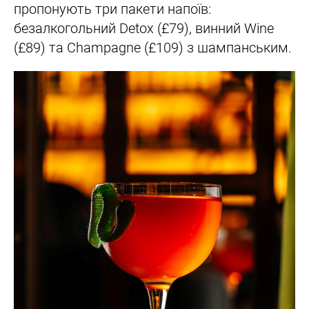
пропонують три пакети напоїв:
безалкогольний Detox (£79), винний Wine
(£89) та Champagne (£109) з шампанським.