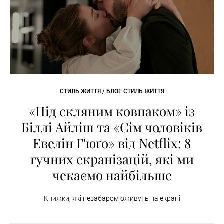
СТИЛЬ ЖИТТЯ / БЛОГ СТИЛЬ ЖИТТЯ
«Під скляним ковпаком» із
Біллі Айліш та «Сім чоловіків
Евелін Г'юґо» від Netflix: 8
гучних екранізацій, які ми
чекаємо найбільше
Книжки, які незабаром оживуть на екрані