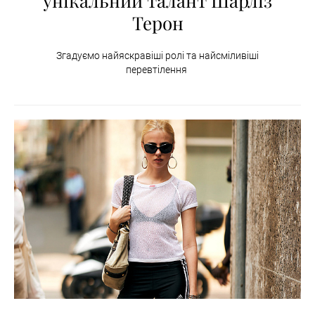
унікальний талант Шарліз
Терон
Згадуємо найяскравіші ролі та найсміливіші
перевтілення