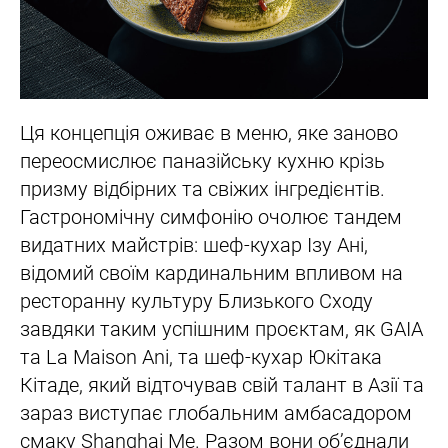
Ця концепція оживає в меню, яке заново
переосмислює паназійську кухню крізь
призму відбірних та свіжих інгредієнтів.
Гастрономічну симфонію очолює тандем
видатних майстрів: шеф-кухар Ізу Ані,
відомий своїм кардинальним впливом на
ресторанну культуру Близького Сходу
завдяки таким успішним проєктам, як GAIA
та La Maison Ani, та шеф-кухар Юкітака
Кітаде, який відточував свій талант в Азії та
зараз виступає глобальним амбасадором
смаку Shanghai Me. Разом вони об’єднали