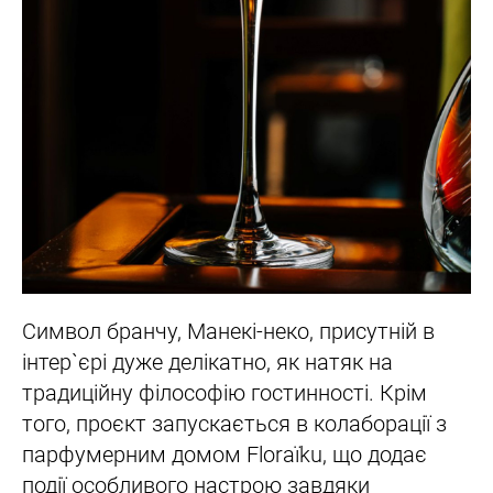
Символ бранчу, Манекі-неко, присутній в
інтер`єрі дуже делікатно, як натяк на
традиційну філософію гостинності. Крім
того, проєкт запускається в колаборації з
парфумерним домом Floraïku, що додає
події особливого настрою завдяки