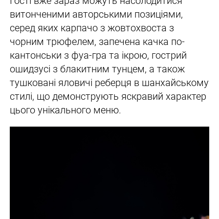
Гості вже зараз можуть насолодитися
витонченими авторськими позиціями,
серед яких карпачо з жовтохвоста з
чорним трюфелем, запечена качка по-
кантонськи з фуа-гра та ікрою, гострий
ошидзусі з блакитним тунцем, а також
тушковані яловичі реберця в шанхайському
стилі, що демонструють яскравий характер
цього унікального меню.