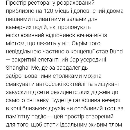
Простір ресторану розрахований
приблизно на 120 місць і доповнений двома
пишними приватними залами для
камерних подій, які пропонують
ексклюзивний відпочинок віч-на-віч із
містом, що лежить у ніг. Окрім того,
невіддільною частиною концепції став Bund
— закритий елегантний бар усередині
Shanghai Me, де за заздалегідь
заброньованими столиками можна
смакувати авторські коктейлі та вишукані
закуски під сети резидентських діджеїв до
самого світанку. Буде це галаслива вечеря
в колі близьких друзів чи особливий тост за
пам’ятну подію — цей простір створений
для того, щоб стати ідеальним живим тлом