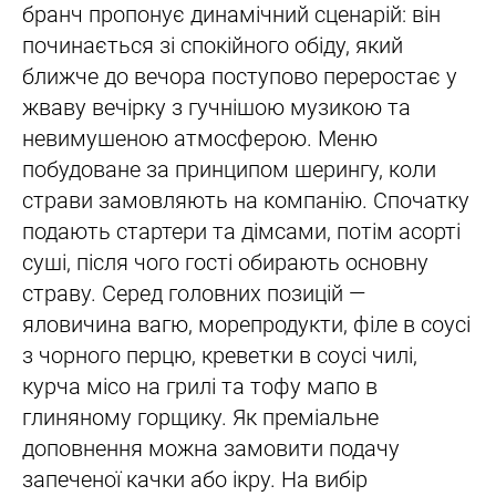
бранч пропонує динамічний сценарій: він
починається зі спокійного обіду, який
ближче до вечора поступово переростає у
жваву вечірку з гучнішою музикою та
невимушеною атмосферою. Меню
побудоване за принципом шерингу, коли
страви замовляють на компанію. Спочатку
подають стартери та дімсами, потім асорті
суші, після чого гості обирають основну
страву. Серед головних позицій —
яловичина вагю, морепродукти, філе в соусі
з чорного перцю, креветки в соусі чилі,
курча місо на грилі та тофу мапо в
глиняному горщику. Як преміальне
доповнення можна замовити подачу
запеченої качки або ікру. На вибір