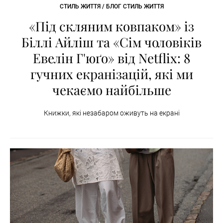
СТИЛЬ ЖИТТЯ / БЛОГ СТИЛЬ ЖИТТЯ
«Під скляним ковпаком» із
Біллі Айліш та «Сім чоловіків
Евелін Г'юґо» від Netflix: 8
гучних екранізацій, які ми
чекаємо найбільше
Книжки, які незабаром оживуть на екрані