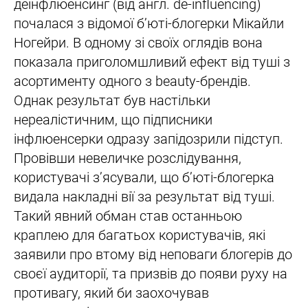
деінфлюенсинг (від англ. de-influencing)
почалася з відомої б’юті-блогерки Мікайли
Ногейри. В одному зі своїх оглядів вона
показала приголомшливий ефект від туші з
асортименту одного з beauty-брендів.
Однак результат був настільки
нереалістичним, що підписники
інфлюенсерки одразу запідозрили підступ.
Провівши невеличке розслідування,
користувачі з’ясували, що б’юті-блогерка
видала накладні вії за результат від туші.
Такий явний обман став останньою
краплею для багатьох користувачів, які
заявили про втому від неповаги блогерів до
своєї аудиторії, та призвів до появи руху на
противагу, який би заохочував