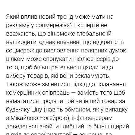
Який вплив новий тренд може мати на
рекламу у соцмережах? Експерти не
вважають, що він зможе глобально їй
нашкодити, однак впевнені, що відкритість
соцмереж до висловлення полярних думок
цілком може спонукати інфлюенсерів до
того, щоб більш ретельно підходити до
вибору товарів, які вони рекламують.
Також може змінитися підхід до подавання
комерційних співпраць — замість того щоб
намагатися продати той чи інший товар за
будь-яку ціну (навіть обманом, як у випадку
з Мікайлою Ногейрою), інфлюенсерам
доведеться знайти глибший та більш щирий
підхід до своєї аудиторії — зокрема, до