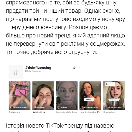
спрямованого на те, аби за будь-яку ціну
продати той чи інший товар. Однак схоже,
що наразі ми поступово входимо у нову еру
— еру деінфлюенсингу. Розповідаємо
більше про новий тренд, який здатний якщо
не перевернути світ реклами у соцмережах,
то точно добряче його струснути.
Історія нового TikTok-тренду під назвою