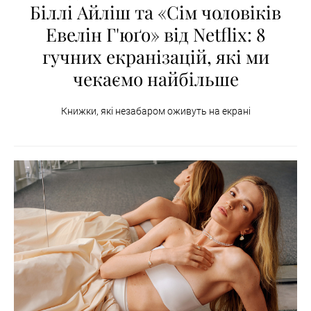
Біллі Айліш та «Сім чоловіків
Евелін Г'юґо» від Netflix: 8
гучних екранізацій, які ми
чекаємо найбільше
Книжки, які незабаром оживуть на екрані