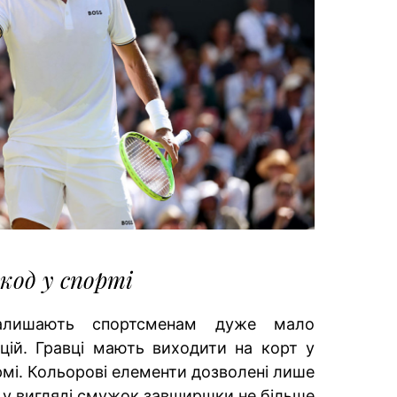
код у спорті
алишають спортсменам дуже мало
цій. Гравці мають виходити на корт у
рмі. Кольорові елементи дозволені лише
 у вигляді смужок завширшки не більше