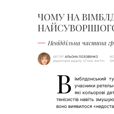
ЧОМУ НА ВІМБЛД
НАЙСУВОРІШОГО
Невіддільна частина г
АВТОР:
АЛЬОНА ЛОЗОВЕНКО
ФО
редакторка відділу «Стиль життя»
ОН
В
імблдонський т
учасники ретельн
які кольорові де
тенісистів навіть змушую
воно виявилося «недоста