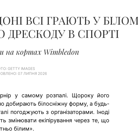
ОНІ ВСІ ГРАЮТЬ У БІЛОМ
 ДРЕСКОДУ В СПОРТІ
ри на кортах Wimbledon
ТО: GETTY IMAGES
ОВЛЕНО: 07 ЛИПНЯ 2026
урнір у самому розпалі. Щороку його
о добирають білосніжну форму, а будь-
талі погоджують з організаторами. Іноді
ть змінювати екіпірування через те, що
тньо білим».