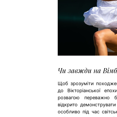
Чи завжди на Вімб
Щоб зрозуміти походжен
до Вікторіанської епох
розвагою переважно бр
відкрито демонструвати
особливо під час світсь