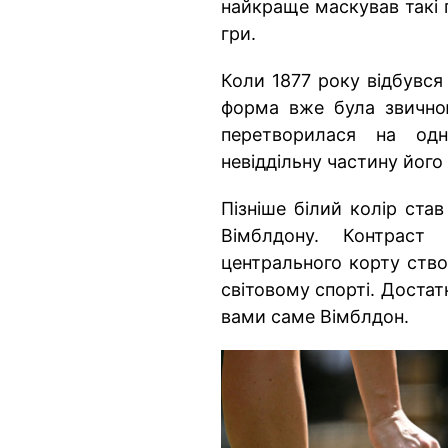
найкраще маскував такі 
гри.
Коли 1877 року відбувся
форма вже була звичною
перетворилася на од
невіддільну частину його 
Пізніше білий колір ст
Вімблдону. Контраст
центрального корту ство
світовому спорті. Достат
вами саме Вімблдон.