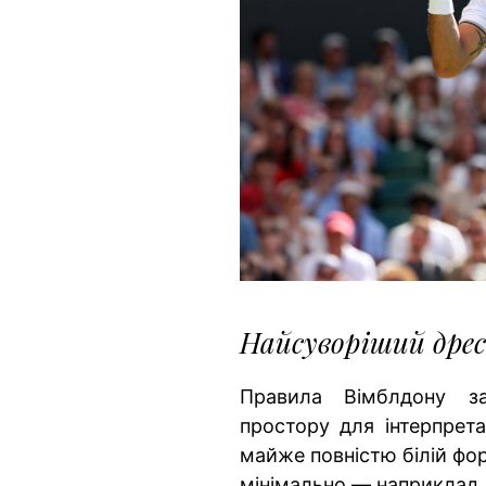
Найсуворіший дрес
Правила Вімблдону з
простору для інтерпрета
майже повністю білій фо
мінімально — наприклад,