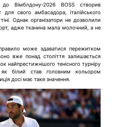
о до Вімблдону-2026 BOSS створив
т для свого амбасадора, італійського
тіні. Однак організатори не дозволили
орт, адже тканина мала молочний, а не
правило може здаватися пережитком
воно вже понад століття залишається
вок найпрестижнішого тенісного турніру
, як білий став головним кольором
иція досі має таке значення.