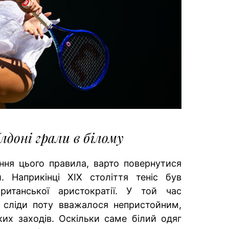
лдоні грали в білому
ня цього правила, варто повернутися
и. Наприкінці XIX століття теніс був
итанської аристократії. У той час
 сліди поту вважалося непристойним,
ких заходів. Оскільки саме білий одяг