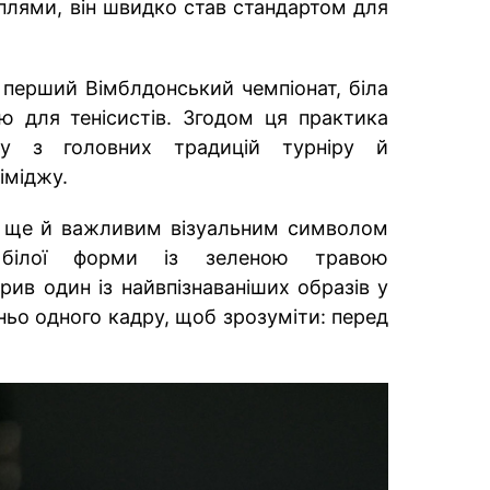
плями, він швидко став стандартом для
 перший Вімблдонський чемпіонат, біла
 для тенісистів. Згодом ця практика
ну з головних традицій турніру й
іміджу.
ав ще й важливим візуальним символом
 білої форми із зеленою травою
рив один із найвпізнаваніших образів у
ньо одного кадру, щоб зрозуміти: перед