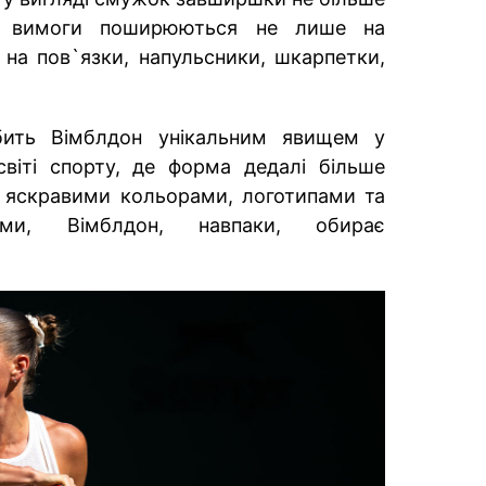
Ці вимоги поширюються не лише на
на пов`язки, напульсники, шкарпетки,
бить Вімблдон унікальним явищем у
світі спорту, де форма дедалі більше
з яскравими кольорами, логотипами та
ами, Вімблдон, навпаки, обирає