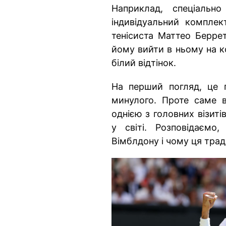
Наприклад, спеціальн
індивідуальний комплек
тенісиста Маттео Беррет
йому вийти в ньому на к
білий відтінок.
На перший погляд, це 
минулого. Проте саме 
однією з головних візиті
у світі. Розповідаємо
Вімблдону і чому ця трад