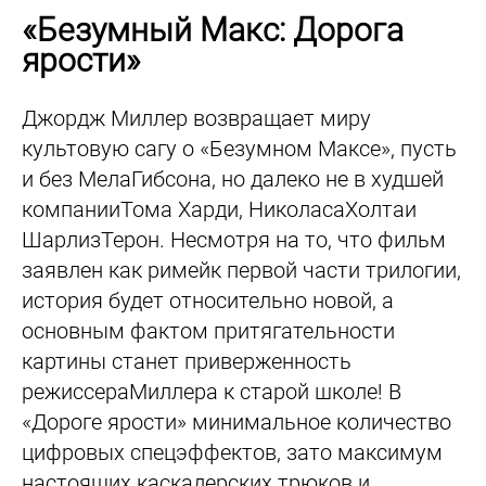
«Безумный Макс: Дорога
ярости»
Джордж Миллер возвращает миру
культовую сагу о «Безумном Максе», пусть
и без МелаГибсона, но далеко не в худшей
компанииТома Харди, НиколасаХолтаи
ШарлизТерон. Несмотря на то, что фильм
заявлен как римейк первой части трилогии,
история будет относительно новой, а
основным фактом притягательности
картины станет приверженность
режиссераМиллера к старой школе! В
«Дороге ярости» минимальное количество
цифровых спецэффектов, зато максимум
настоящих каскадерских трюков и