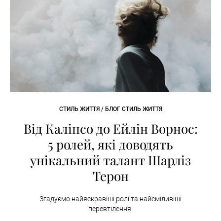
СТИЛЬ ЖИТТЯ / БЛОГ СТИЛЬ ЖИТТЯ
Від Каліпсо до Ейлін Ворнос:
5 ролей, які доводять
унікальний талант Шарліз
Терон
Згадуємо найяскравіші ролі та найсміливіші
перевтілення