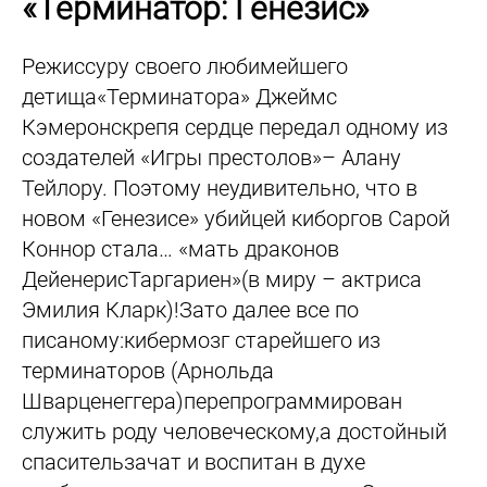
«Терминатор: Генезис»
Режиссуру своего любимейшего
детища«Терминатора» Джеймс
Кэмеронскрепя сердце передал одному из
создателей «Игры престолов»– Алану
Тейлору. Поэтому неудивительно, что в
новом «Генезисе» убийцей киборгов Сарой
Коннор стала… «мать драконов
ДейенерисТаргариен»(в миру – актриса
Эмилия Кларк)!Зато далее все по
писаному:кибермозг старейшего из
терминаторов (Арнольда
Шварценеггера)перепрограммирован
служить роду человеческому,а достойный
спасительзачат и воспитан в духе