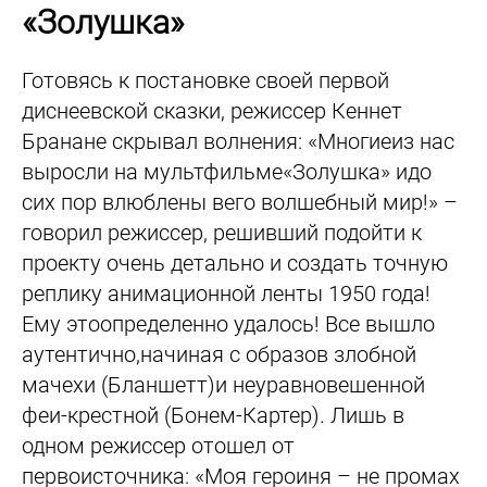
«Золушка»
Готовясь к постановке своей первой
диснеевской сказки, режиссер Кеннет
Бранане скрывал волнения: «Многиеиз нас
выросли на мультфильме«Золушка» идо
сих пор влюблены вего волшебный мир!» –
говорил режиссер, решивший подойти к
проекту очень детально и создать точную
реплику анимационной ленты 1950 года!
Ему этоопределенно удалось! Все вышло
аутентично,начиная с образов злобной
мачехи (Бланшетт)и неуравновешенной
феи-крестной (Бонем-Картер). Лишь в
одном режиссер отошел от
первоисточника: «Моя героиня – не промах