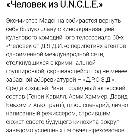
«Человек из U.N.C.L.E.»
Экс-мистер Мадонна собирается вернуть
себе былую славу с киноэкранизацией
культового комедийного телесериала 60-х
«Человек от Д.Я.Д.И.»о перипетиях агентов
одноименной международной сети,
столкнувшихся с криминальной
группировкой, скрывающейся под не менее
забавной аббревиатурой – «Д.Р.О.З.Д.».
Среди козырей Ричи– солидный актерский
состав (Генри Кавилл, Арми Хаммер, Дэвид
Бекхэм и Хью Грант), плюс сценарий, лично
написанный режиссером, строившим
сюжет своего будущего кинохита вокруг
заведомо успешных гэговчетырехсезонов