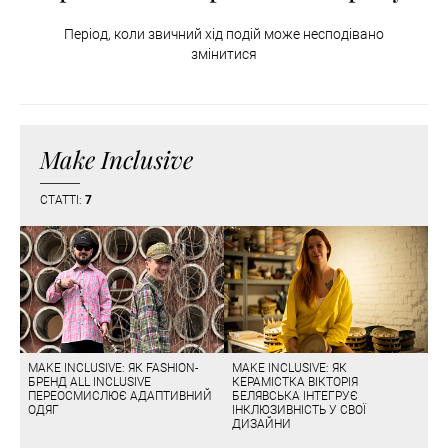
Період, коли звичний хід подій може несподівано
змінитися
Make Inclusive
СТАТТІ:
7
MAKE INCLUSIVE: ЯК FASHION-
MAKE INCLUSIVE: ЯК
БРЕНД ALL INCLUSIVE
КЕРАМІСТКА ВІКТОРІЯ
ПЕРЕОСМИСЛЮЄ АДАПТИВНИЙ
БЕЛЯВСЬКА ІНТЕГРУЄ
ОДЯГ
ІНКЛЮЗИВНІСТЬ У СВОЇ
ДИЗАЙНИ