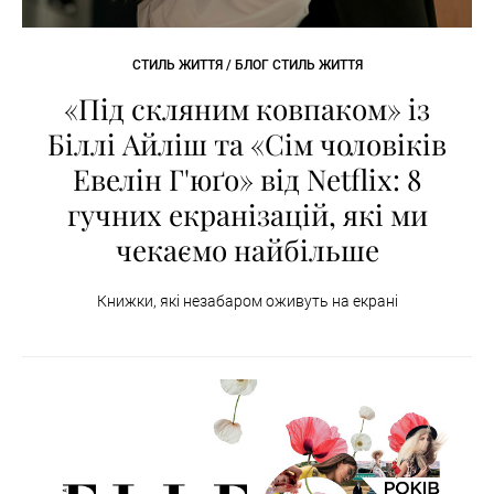
СТИЛЬ ЖИТТЯ / БЛОГ СТИЛЬ ЖИТТЯ
«Під скляним ковпаком» із
Біллі Айліш та «Сім чоловіків
Евелін Г'юґо» від Netflix: 8
гучних екранізацій, які ми
чекаємо найбільше
Книжки, які незабаром оживуть на екрані