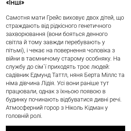
«Інші»
Самотня мати Грейс виховує двох дітей, що
страждають від рідкісного генетичного
захворювання (вони бояться денного
світла й тому завжди перебувають у
пітьмі), і чекає на повернення чоловіка з
війни в таємничому старому особняку. На
службу до сім`ї приходять троє людей:
садівник Едмунд Таттл, няня Берта Міллс та
німа дівчина Лідія. Усі вони раніше тут
працювали, однак з їхньою появою в
будинку починають відбуватися дивні речі.
Атмосферний горор з Ніколь Кідман у
головній ролі.