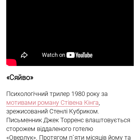
«Сяйво»
Психологічний трилер 1980 року за
мотивами роману Стівена Кінга
,
зрежисований Стенлі Кубриком.
Письменник Джек Торренс влаштовується
сторожем віддаленого готелю
«Оверлук». Протягом п`яти місяців йому та