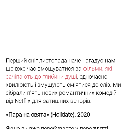
Перший сніг листопада наче нагадує нам,
що вже час вмощуватися за
фільми, які
зачіпають до глибини душі
, одночасно
хвилюють і змушують сміятися до сліз. Ми
зібрали п’ять нових романтичних комедій
від Netflix для затишних вечорів.
«Пара на свята» (
Holidate
)
, 2020
Якщо ви вже перебуваєте у передчутті