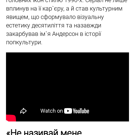
вплинув на її кар`єру, а й став культурним
явищем, що сформувало візуальну
естетику десятиліття та назавжди
закарбував ім`я Андерсон в історії
попкультури.
«Не називай мене