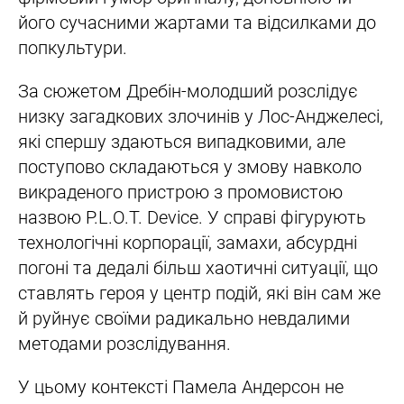
його сучасними жартами та відсилками до
попкультури.
За сюжетом Дребін-молодший розслідує
низку загадкових злочинів у Лос-Анджелесі,
які спершу здаються випадковими, але
поступово складаються у змову навколо
викраденого пристрою з промовистою
назвою P.L.O.T. Device. У справі фігурують
технологічні корпорації, замахи, абсурдні
погоні та дедалі більш хаотичні ситуації, що
ставлять героя у центр подій, які він сам же
й руйнує своїми радикально невдалими
методами розслідування.
У цьому контексті Памела Андерсон не