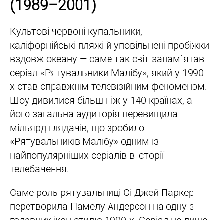
(1989–2001)
Культові червоні купальники,
каліфорнійські пляжі й уповільнені пробіжки
вздовж океану — саме так світ запам`ятав
серіал «Рятувальники Малібу», який у 1990-
х став справжнім телевізійним феноменом.
Шоу дивилися більш ніж у 140 країнах, а
його загальна аудиторія перевищила
мільярд глядачів, що зробило
«Рятувальників Малібу» одним із
найпопулярніших серіалів в історії
телебачення.
Саме роль рятувальниці Сі Джей Паркер
перетворила Памелу Андерсон на одну з
головних ікон стилю 1990-х. Серіал не лише