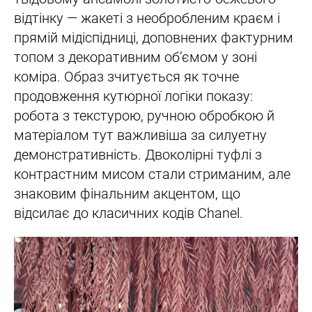
відтінку — жакеті з необробленим краєм і
прямій мідіспідниці, доповнених фактурним
топом з декоративним об’ємом у зоні
коміра. Образ зчитується як точне
продовження кутюрної логіки показу:
робота з текстурою, ручною обробкою й
матеріалом тут важливіша за силуетну
демонстративність. Двоколірні туфлі з
контрастним мисом стали стриманим, але
знаковим фінальним акцентом, що
відсилає до класичних кодів Chanel.