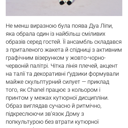
Не менш виразною була поява Дуа Ліпи,
яка обрала один із найбільш сміливих
образів серед гостей. Її ансамбль складався
з приталеного жакета й спідниці з активним
графічним візерунком у жовто-чорно-
червоній палітрі. Чітка лінія плечей, акцент
на талії та декоративні ґудзики формували
майже скульптурний силует — приклад
того, як Chanel працює з кольором і
принтом у межах кутюрної дисципліни.
Образ виглядав сучасно й ритмічно,
підкреслюючи зв’язок Дому з
попкультурою без втрати кутюрної