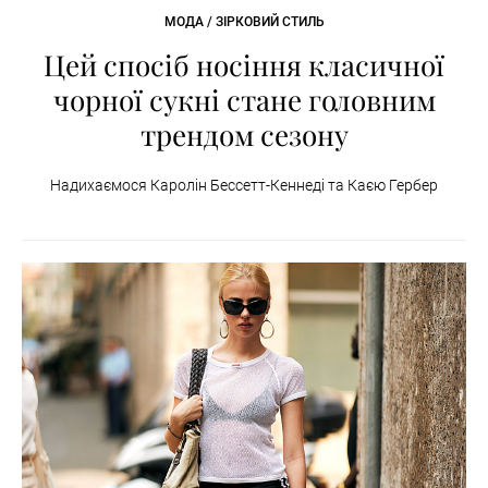
МОДА / ЗІРКОВИЙ СТИЛЬ
Цей спосіб носіння класичної
чорної сукні стане головним
трендом сезону
Надихаємося Каролін Бессетт-Кеннеді та Каєю Гербер