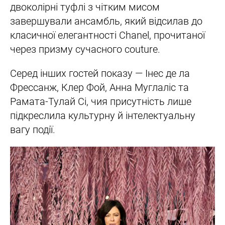
двоколірні туфлі з чітким мисом
завершували ансамбль, який відсилав до
класичної елегантності Chanel, прочитаної
через призму сучасного couture.
Серед інших гостей показу — Інес де ла
Фрессанж, Клер Фой, Анна Муглаліс та
Рамата-Тулай Сі, чия присутність лише
підкреслила культурну й інтелектуальну
вагу події.