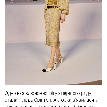
Однією з ключових фігур першого ряду
стала Тільда Свінтон. Акторка з’явилася у
твідовому ансамблі золотисто-бежевого