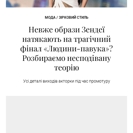
МОДА / ЗІРКОВИЙ СТИЛЬ
Невже образи Зендеї
натякають на трагічний
фінал «Людини-павука»?
Розбираємо несподівану
теорію
Усі деталі виходів акторки під час промотуру