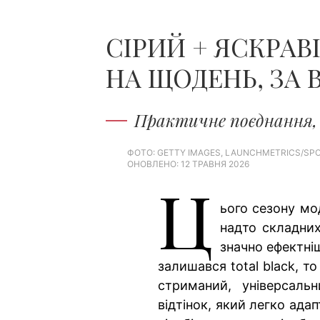
СІРИЙ + ЯСКРА
НА ЩОДЕНЬ, ЗА 
Практичне поєднання, 
ФОТО: GETTY IMAGES, LAUNCHMETRICS/SP
ОНОВЛЕНО: 12 ТРАВНЯ 2026
Ц
ього сезону мо
надто складних
значно ефектні
залишався total black, т
стриманий, універсаль
відтінок, який легко адап