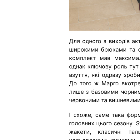
Для одного з виходів ак
широкими брюками та с
комплект мав максимал
однак ключову роль тут 
взуття, які одразу зроб
До того ж Марго вкотре
лише з базовими чорним
червоними та вишневими 
І схоже, саме така форм
головних цього сезону. S
жакети, класичні пал