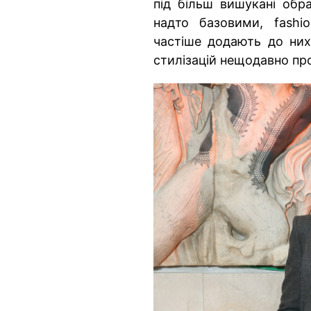
під більш вишукані обр
надто базовими, fashi
частіше додають до них
стилізацій нещодавно пр