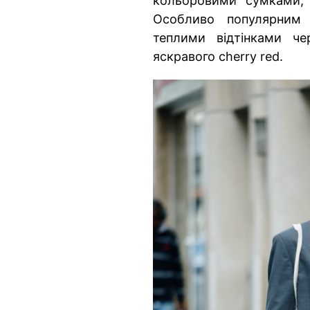
кольоровими сумками, 
Особливо популярним 
теплими відтінками ч
яскравого cherry red.