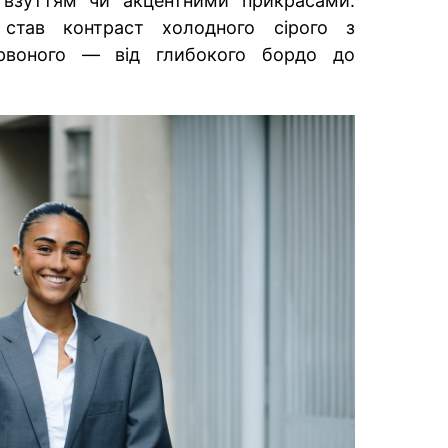
взуттям чи акцентними прикрасами.
став контраст холодного сірого з
ервоного — від глибокого бордо до