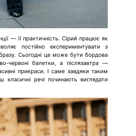
ції — її практичність. Сірий працює як
воляє постійно експериментувати з
бразу. Сьогодні це може бути бордова
во-червоні балетки, а післязавтра —
сивні прикраси. І саме завдяки таким
ьш класичні речі починають виглядати