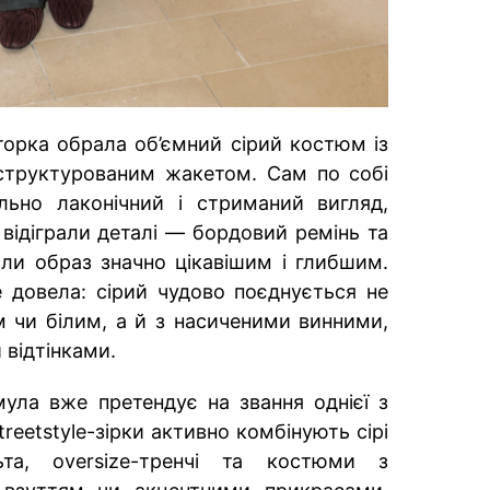
торка обрала об’ємний сірий костюм із
труктурованим жакетом. Сам по собі
ьно лаконічний і стриманий вигляд,
відіграли деталі — бордовий ремінь та
или образ значно цікавішим і глибшим.
 довела: сірий чудово поєднується не
 чи білим, а й з насиченими винними,
відтінками.
ула вже претендує на звання однієї з
treetstyle-зірки активно комбінують сірі
ьта, oversize-тренчі та костюми з