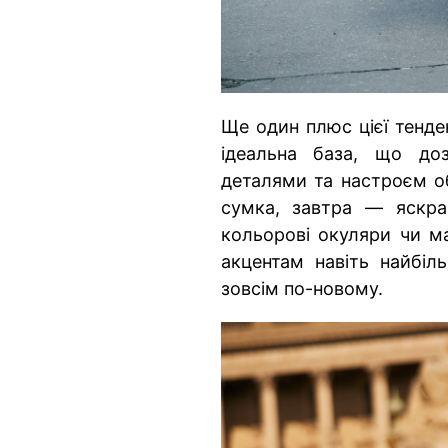
Ще один плюс цієї тенден
ідеальна база, що доз
деталями та настроєм о
сумка, завтра — яскра
кольорові окуляри чи ма
акцентам навіть найбіл
зовсім по-новому.