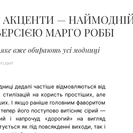
ЧОЛОВІКІВ...
ВІ АКЦЕНТИ — НАЙМОДН
ВЕРСІЄЮ МАРГО РОББІ
яке вже обирають усі модниці
OTLIGHT
дниці дедалі частіше відмовляються від
 стилізацій на користь простіших, але
ших. І якщо раніше головним фаворитом
о тепер його поступово витісняє сірий —
ний і напрочуд «дорогий» на вигляд
тується як під повсякденні виходи, так і