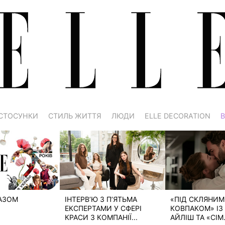
СТОСУНКИ
СТИЛЬ ЖИТТЯ
ЛЮДИ
ELLE DECORATION
В
РАЗОМ
ІНТЕРВ’Ю З П’ЯТЬМА
«ПІД СКЛЯНИМ
ЕКСПЕРТАМИ У СФЕРІ
КОВПАКОМ» ІЗ 
КРАСИ З КОМПАНІЇ...
АЙЛІШ ТА «СІМ