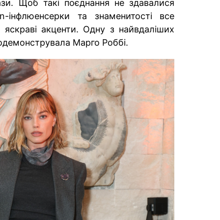
ази. Щоб такі поєднання не здавалися
on-інфлюенсерки та знаменитості все
 яскраві акценти. Одну з найвдаліших
одемонструвала Марго Роббі.