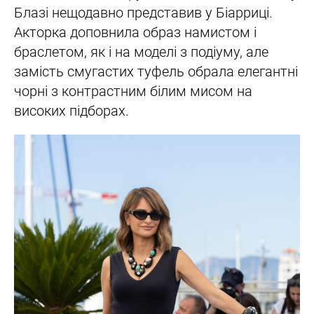
Блазі нещодавно представив у Біарриці.
Акторка доповнила образ намистом і
браслетом, як і на моделі з подіуму, але
замість смугастих туфель обрала елегантні
чорні з контрастним білим мисом на
високих підборах.