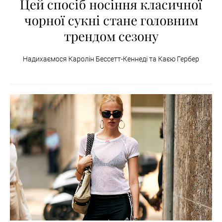
Цей спосіб носіння класичної
чорної сукні стане головним
трендом сезону
Надихаємося Каролін Бессетт-Кеннеді та Каєю Гербер