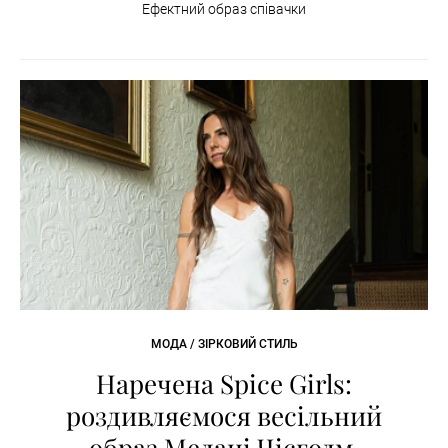
Ефектний образ співачки
МОДА / ЗІРКОВИЙ СТИЛЬ
Наречена Spice Girls:
роздивляємося весільний
образ Мелані Чісголм,