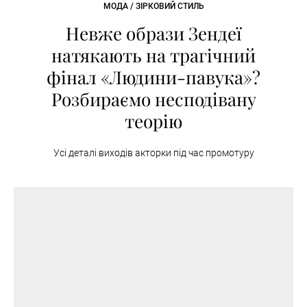
МОДА / ЗІРКОВИЙ СТИЛЬ
Невже образи Зендеї
натякають на трагічний
фінал «Людини-павука»?
Розбираємо несподівану
теорію
Усі деталі виходів акторки під час промотуру