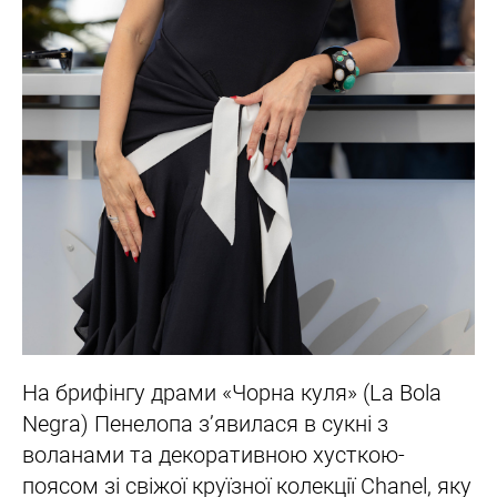
На брифінгу драми «Чорна куля» (La Bola
Negra) Пенелопа з’явилася в сукні з
воланами та декоративною хусткою-
поясом зі свіжої круїзної колекції Chanel, яку