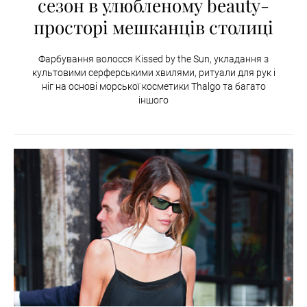
сезон в улюбленому beauty-
просторі мешканців столиці
Фарбування волосся Kissed by the Sun, укладання з
культовими серферськими хвилями, ритуали для рук і
ніг на основі морської косметики Thalgo та багато
іншого