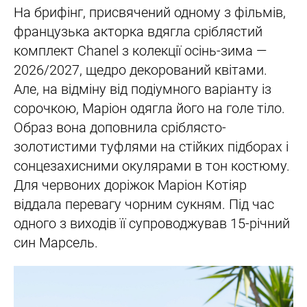
На брифінг, присвячений одному з фільмів,
французька акторка вдягла сріблястий
комплект Chanel з колекції осінь-зима —
2026/2027, щедро декорований квітами.
Але, на відміну від подіумного варіанту із
сорочкою, Маріон одягла його на голе тіло.
Образ вона доповнила сріблясто-
золотистими туфлями на стійких підборах і
сонцезахисними окулярами в тон костюму.
Для червоних доріжок Маріон Котіяр
віддала перевагу чорним сукням. Під час
одного з виходів її супроводжував 15-річний
син Марсель.