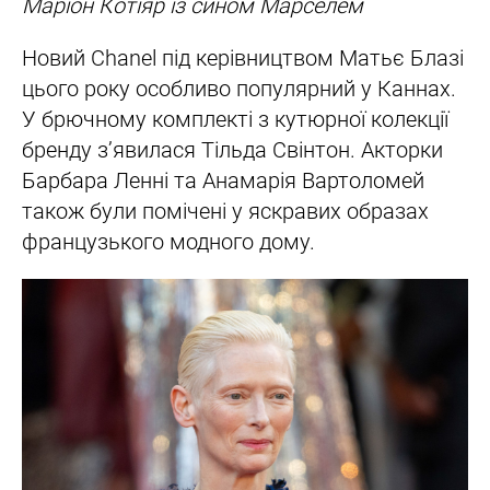
Маріон Котіяр із сином Марселем
Новий Chanel під керівництвом Матьє Блазі
цього року особливо популярний у Каннах.
У брючному комплекті з кутюрної колекції
бренду з’явилася Тільда Свінтон. Акторки
Барбара Ленні та Анамарія Вартоломей
також були помічені у яскравих образах
французького модного дому.