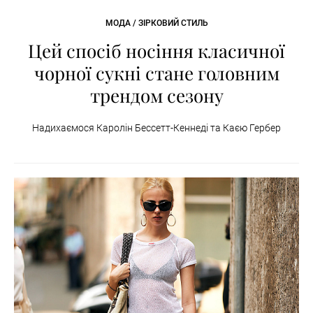
МОДА / ЗІРКОВИЙ СТИЛЬ
Цей спосіб носіння класичної
чорної сукні стане головним
трендом сезону
Надихаємося Каролін Бессетт-Кеннеді та Каєю Гербер