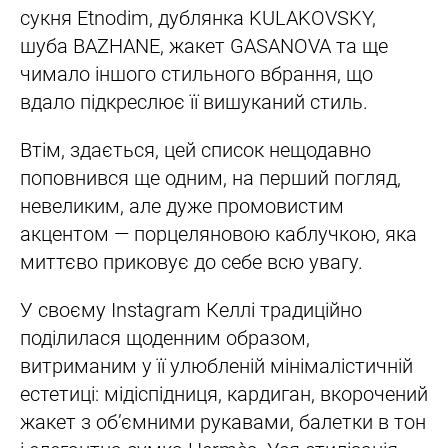
сукня Etnodim, дублянка KULAKOVSKY,
шуба BAZHANE, жакет GASANOVA та ще
чимало іншого стильного вбрання, що
вдало підкреслює її вишуканий стиль.
Втім, здається, цей список нещодавно
поповнився ще одним, на перший погляд,
невеликим, але дуже промовистим
акцентом — порцеляновою каблучкою, яка
миттєво приковує до себе всю увагу.
У своєму Instagram Келлі традиційно
поділилася щоденним образом,
витриманим у її улюбленій мінімалістичній
естетиці: мідіспідниця, кардиган, вкорочений
жакет з об’ємними рукавами, балетки в тон