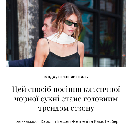
МОДА / ЗІРКОВИЙ СТИЛЬ
Цей спосіб носіння класичної
чорної сукні стане головним
трендом сезону
Надихаємося Каролін Бессетт-Кеннеді та Каєю Гербер