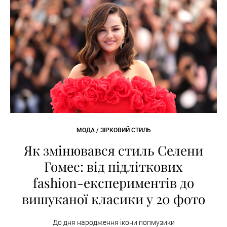
МОДА / ЗІРКОВИЙ СТИЛЬ
Як змінювався стиль Селени
Гомес: від підліткових
fashion-експериментів до
вишуканої класики у 20 фото
До дня народження ікони попмузики