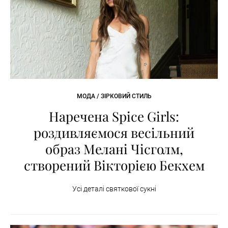
МОДА / ЗІРКОВИЙ СТИЛЬ
Наречена Spice Girls:
роздивляємося весільний
образ Мелані Чісголм,
створений Вікторією Бекхем
Усі деталі святкової сукні