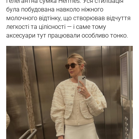
і елегантна сумка Hermès. Уся стилізація
була побудована навколо ніжного
молочного відтінку, що створював відчуття
легкості та цілісності — і саме тому
аксесуари тут працювали особливо тонко.