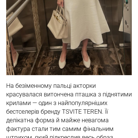
На безіменному пальці акторки
красувалася витончена пташка з піднятими
крилами — один з найпопулярніших
бестселерів бренду TSVITE TEREN. Її
делікатна форма й майже невагома
фактура стали тим самим фінальним
штрихом, який підкреслив весь образ.