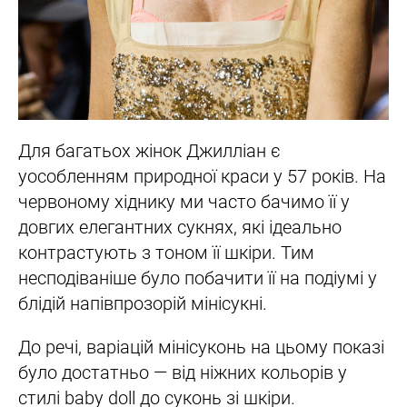
Для багатьох жінок Джилліан є
уособленням природної краси у 57 років. На
червоному хіднику ми часто бачимо її у
довгих елегантних сукнях, які ідеально
контрастують з тоном її шкіри. Тим
несподіваніше було побачити її на подіумі у
блідій напівпрозорій мінісукні.
До речі, варіацій мінісуконь на цьому показі
було достатньо — від ніжних кольорів у
стилі baby doll до суконь зі шкіри.