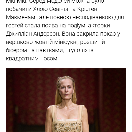
Miu Miu. Серед моделей можна було
побачити Хлою Севіньї та Крістен
Макменамі, але повною несподіванкою для
гостей стала поява на подіумі акторки
Джилліан Андерсон. Вона закрила показ у
вершково-жовтій мінісукні, розшитій
бісером та паєтками, і туфлях із
квадратним носом.