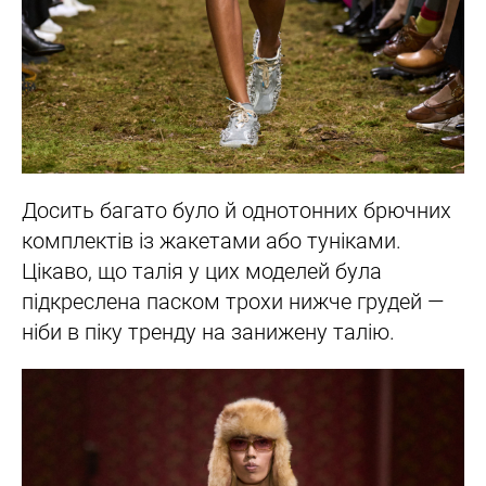
Досить багато було й однотонних брючних
комплектів із жакетами або туніками.
Цікаво, що талія у цих моделей була
підкреслена паском трохи нижче грудей —
ніби в піку тренду на занижену талію.