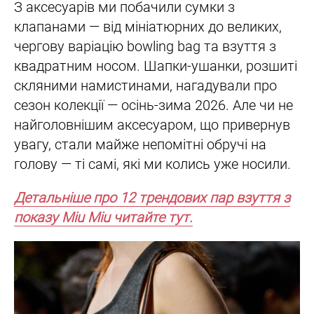
З аксесуарів ми побачили сумки з
клапанами — від мініатюрних до великих,
чергову варіацію bowling bag та взуття з
квадратним носом. Шапки-ушанки, розшиті
скляними намистинами, нагадували про
сезон колекції — осінь-зима 2026. Але чи не
найголовнішим аксесуаром, що привернув
увагу, стали майже непомітні обручі на
голову — ті самі, які ми колись уже носили.
Детальніше про 12 трендових пар взуття з
показу Miu Miu читайте тут.