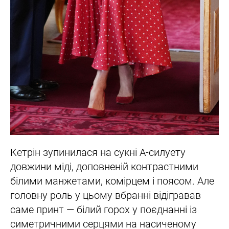
Кетрін зупинилася на сукні А-силуету
довжини міді, доповненій контрастними
білими манжетами, комірцем і поясом. Але
головну роль у цьому вбранні відігравав
саме принт — білий горох у поєднанні із
симетричними серцями на насиченому