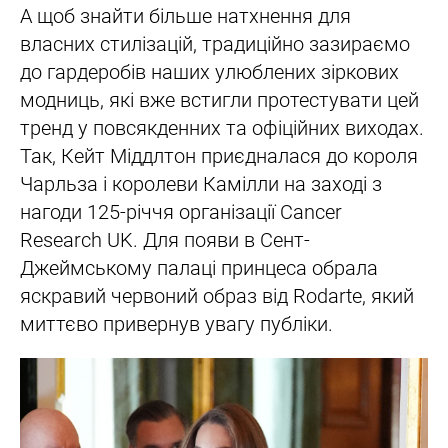
А щоб знайти більше натхнення для
власних стилізацій, традиційно зазираємо
до гардеробів наших улюблених зіркових
модниць, які вже встигли протестувати цей
тренд у повсякденних та офіційних виходах.
Так, Кейт Міддлтон приєдналася до короля
Чарльза і королеви Камілли на заході з
нагоди 125-річчя організації Cancer
Research UK. Для появи в Сент-
Джеймському палаці принцеса обрала
яскравий червоний образ від Rodarte, який
миттєво привернув увагу публіки.