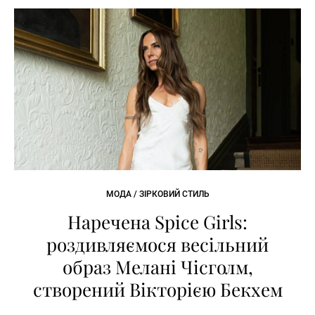
МОДА / ЗІРКОВИЙ СТИЛЬ
Наречена Spice Girls:
роздивляємося весільний
образ Мелані Чісголм,
створений Вікторією Бекхем