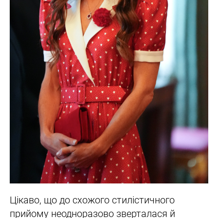
Цікаво, що до схожого стилістичного
прийому неодноразово зверталася й