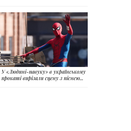
У «Людині-павуку» в українському
прокаті вирізали сцену з піснею...