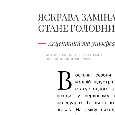
ЯСКРАВА ЗАМІН
СТАНЕ ГОЛОВНИ
Акцентний та універс
ФОТО: LAUNCHMETRICS/SPOTLIGHT
ОНОВЛЕНО: 30 ЧЕРВНЯ 2026
В
останні сезони
модній індустрії
статус одного з
всюди: у верхньому о
аксесуарах. Та цього лі
згасає. На зміну виход