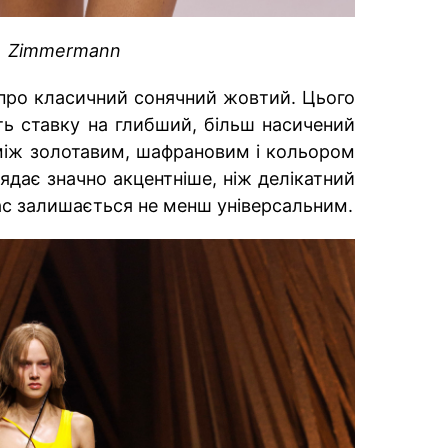
Zimmermann
 про класичний сонячний жовтий. Цього
ь ставку на глибший, більш насичений
 між золотавим, шафрановим і кольором
лядає значно акцентніше, ніж делікатний
час залишається не менш універсальним.