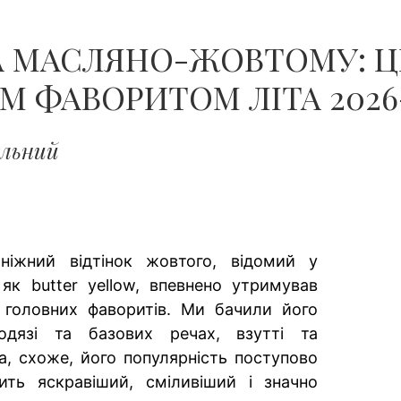
А МАСЛЯНО-ЖОВТОМУ: Ц
М ФАВОРИТОМ ЛІТА 2026
альний
 ніжний відтінок жовтого, відомий у
 як butter yellow, впевнено утримував
 головних фаворитів. Ми бачили його
дязі та базових речах, взутті та
та, схоже, його популярність поступово
ить яскравіший, сміливіший і значно