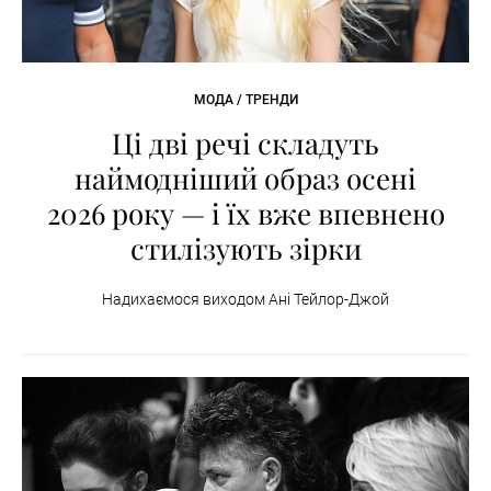
МОДА / ТРЕНДИ
Ці дві речі складуть
наймодніший образ осені
2026 року — і їх вже впевнено
стилізують зірки
Надихаємося виходом Ані Тейлор-Джой