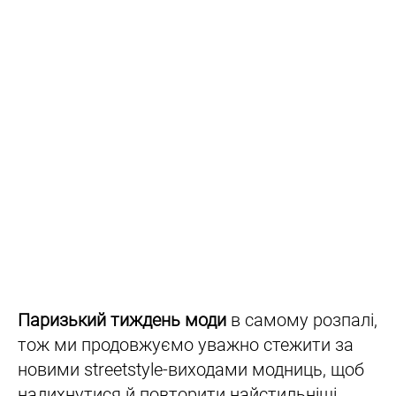
Паризький тиждень моди
в самому розпалі,
тож ми продовжуємо уважно стежити за
новими streetstyle-виходами модниць, щоб
надихнутися й повторити найстильніші