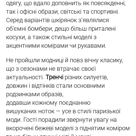
одягу, що вдало доповнить як повсякденні,
так і офісні образи, світські та спортивні.
Серед варіантів шкірянок з’являлися
об’ємні бомбери, дещо більш приталені
косухи, а також стильні моделі з
акцентними комірами чи рукавами.
Не пройшли модниці й повз вічну класику,
що з сезонами не втрачає своєї
актуальності.
Тренчі
різних силуетів,
довжин і відтінків стали основними
родзинками образів,
додавши кожному поєднанню
вишуканих ноток — усе в стилі паризької
моди. Гості порадили звернути увагу на
вкорочені бежеві моделі з піднятим коміром