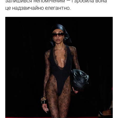
залишився непоміченим — і зробила вона
це надзвичайно елегантно.