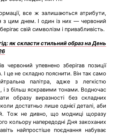
ормації, все ж залишаються атрибути,
я з цим днем. І один із них — червоний
зберігає свій символізм і привабливість.
ід: як скласти стильний образ на День
26
в червоний упевнено зберігав позиції
. І це не складно пояснити. Він так само
ейтральна палітра, адже з легкістю
, і з більш яскравими тонами. Водночас
ати образу виразності без складних
коли достатньо лише однієї деталі, аби
ій. Тож не дивно, що модниці щоразу
го кольору напередодні Дня закоханих
віть найпростіше поєднання набуває