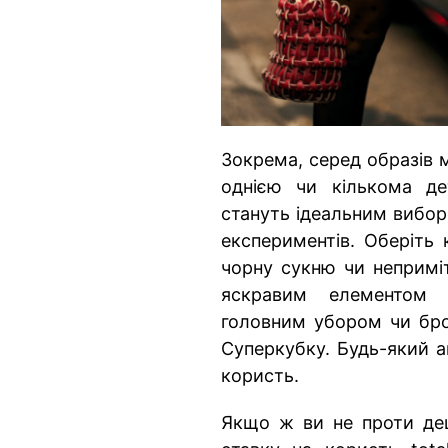
Зокрема, серед образів 
однією чи кількома де
стануть ідеальним вибор
експериментів. Оберіть
чорну сукню чи неприміт
яскравим елементом 
головним убором чи брош
Суперкубку. Будь-який а
користь.
Якщо ж ви не проти дещ