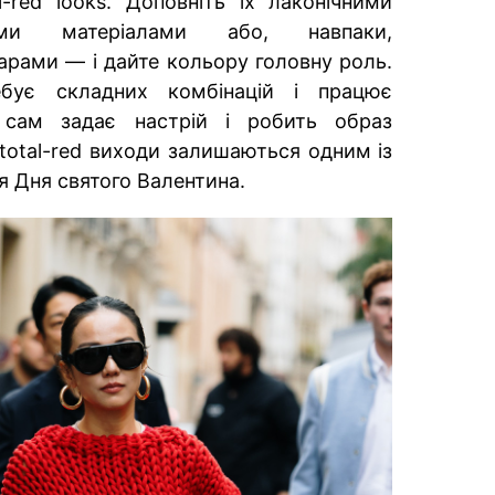
-red looks. Доповніть їх лаконічними
ими матеріалами або, навпаки,
арами — і дайте кольору головну роль.
ебує складних комбінацій і працює
 сам задає настрій і робить образ
otal-red виходи залишаються одним із
я Дня святого Валентина.