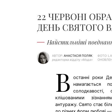
22 ЧЕРВОНІ ОБР
ДЕНЬ СВЯТОГО 
Найстильніші поєднанн
АВТОР:
АНАСТАСІЯ ПОЛЯК
ФОТО: L
редакторка відділу «Мода»
ОНОВЛЕН
В
останні роки Де
намагається п
солодкавості, 
клішованими зізнанн
антуражу. Свято стає біл
до різних форм любові —