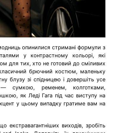
модниць опинилися стримані формули з
талями у контрастному кольорі, які
ом для тих, хто не готовий до сміливих
 класичний брючний костюм, маленьку
ну блузу зі спідницею і довершіть усе
— сумкою, ременем, колготками,
кою, як Леді Гага під час виступу на
кцент у цьому випадку гратиме вам на
о екстравагантніших виходів, зробіть