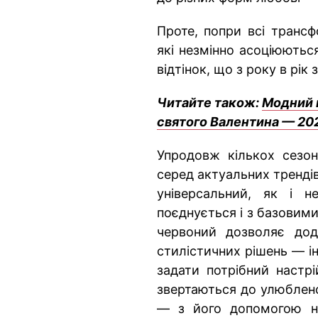
Проте, попри всі трансф
які незмінно асоціюютьс
відтінок, що з року в рік 
Читайте також:
Модний г
святого Валентина — 20
Упродовж кількох сезоні
серед актуальних трендів
універсальний, як і н
поєднується і з базовими
червоний дозволяє дод
стилістичних рішень — ін
задати потрібний настр
звертаються до улюблено
— з його допомогою на