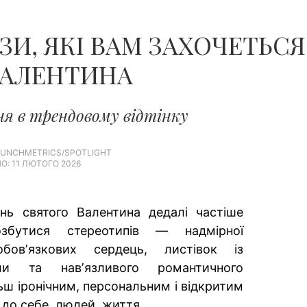
АЗИ, ЯКІ ВАМ ЗАХОЧЕТЬС
ВАЛЕНТИНА
я в трендовому відтінку
AUNCHMETRICS/SPOTLIGHT
О: 11 ЛЮТОГО 2026
нь святого Валентина дедалі частіше
озбутися стереотипів — надмірної
обовʼязкових сердець, листівок із
ями та навʼязливого романтичного
ьш іронічним, персональним і відкритим
 до себе, людей, життя.