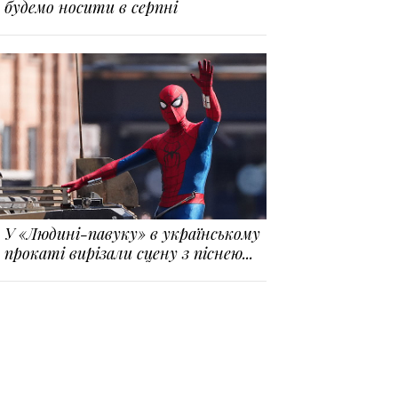
будемо носити в серпні
У «Людині-павуку» в українському
прокаті вирізали сцену з піснею...