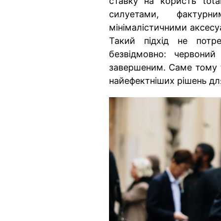
ставку на користь total
силуетами, фактурн
мінімалістичними аксесу
Такий підхід не потр
безвідмовно: червоний
завершеним. Саме тому t
найефектніших рішень дл