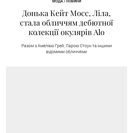
МОДА / НОВИНИ
Донька Кейт Мосс, Ліла,
стала обличчям дебютної
колекції окулярів Alo
Разом з Амелією Грей, Ларою Стоун та іншими
відомими обличчями