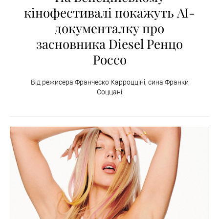
кінофестивалі покажуть AI-
документалку про
засновника Diesel Ренцо
Россо
Від режисера Франческо Карроцціні, сина Франки
Соццані