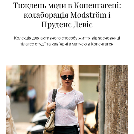
Тиждень моди в Копенгагені:
колаборація Modström і
Пруденс Девіс
Колекція для активного способу життя від засновниці
пілатес-студії та кав`ярні з матчею в Копенгагені