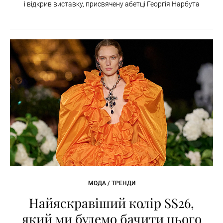
і відкрив виставку, присвячену абетці Георгія Нарбута
МОДА / ТРЕНДИ
Найяскравіший колір SS26,
який ми будемо бачити цього