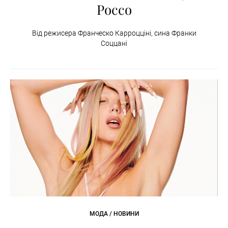
Россо
Від режисера Франческо Карроцціні, сина Франки
Соццані
МОДА / НОВИНИ