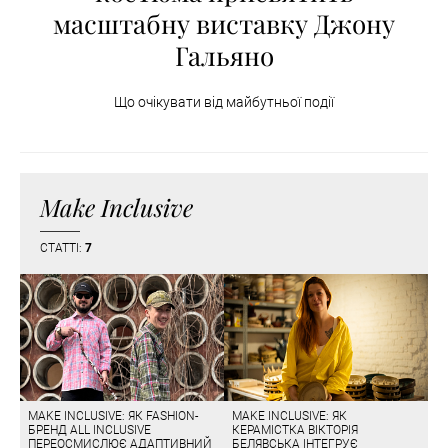
масштабну виставку Джону
Гальяно
Що очікувати від майбутньої події
Make Inclusive
СТАТТІ:
7
MAKE INCLUSIVE: ЯК FASHION-
MAKE INCLUSIVE: ЯК
БРЕНД ALL INCLUSIVE
КЕРАМІСТКА ВІКТОРІЯ
ПЕРЕОСМИСЛЮЄ АДАПТИВНИЙ
БЕЛЯВСЬКА ІНТЕГРУЄ