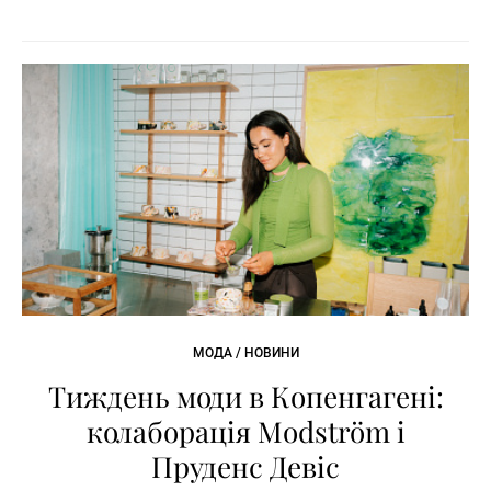
МОДА / НОВИНИ
Тиждень моди в Копенгагені:
колаборація Modström і
Пруденс Девіс