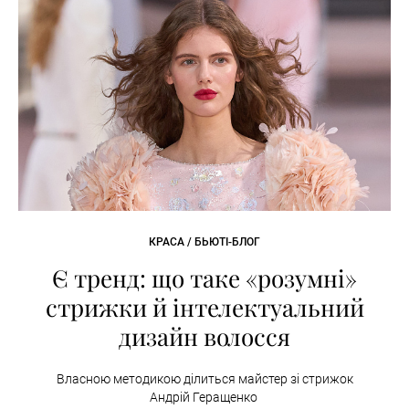
КРАСА / БЬЮТІ-БЛОГ
Є тренд: що таке «розумні»
стрижки й інтелектуальний
дизайн волосся
Власною методикою ділиться майстер зі стрижок
Андрій Геращенко