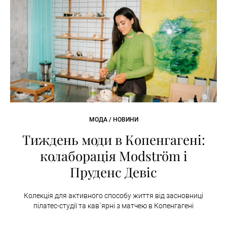
МОДА / НОВИНИ
Тиждень моди в Копенгагені:
колаборація Modström і
Пруденс Девіс
Колекція для активного способу життя від засновниці
пілатес-студії та кав`ярні з матчею в Копенгагені