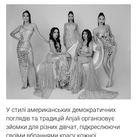
У стилі американських демократичних
поглядів та традицій Anjali організовує
зйомки для різних дівчат, підкреслюючи
своїми вбраннями красу кожної.