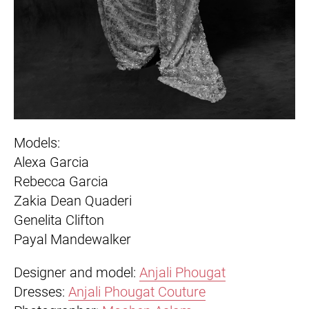
Models:
Alexa Garcia
Rebecca Garcia
Zakia Dean Quaderi
Genelita Clifton
Payal Mandewalker
Designer and model:
Anjali Phougat
Dresses:
Anjali Phougat Couture