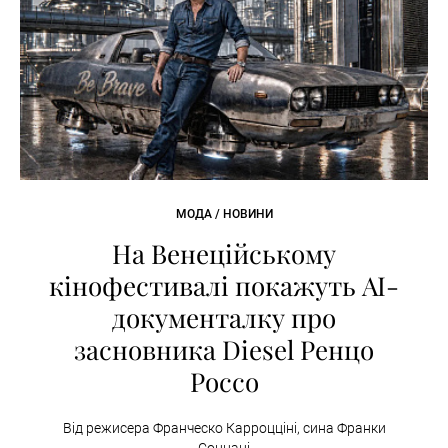
МОДА / НОВИНИ
На Венеційському
кінофестивалі покажуть AI-
документалку про
засновника Diesel Ренцо
Россо
Від режисера Франческо Карроцціні, сина Франки
Соццані