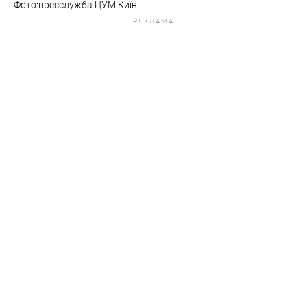
Фото:пресслужба ЦУМ Київ
РЕКЛАМА