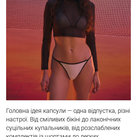
Головна ідея капсули — одна відпустка, різні
настрої. Від сміливих бікіні до лаконічних
суцільних купальників, від розслаблених
комплектів із шортами до легких