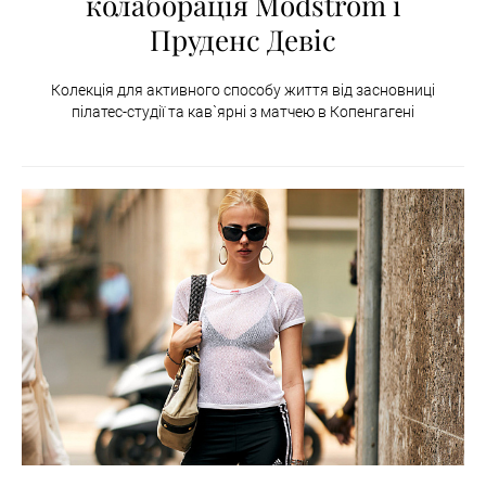
колаборація Modström і
Пруденс Девіс
Колекція для активного способу життя від засновниці
пілатес-студії та кав`ярні з матчею в Копенгагені