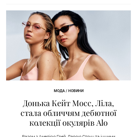
МОДА / НОВИНИ
Донька Кейт Мосс, Ліла,
стала обличчям дебютної
колекції окулярів Alo
Разом з Амелією Грей, Ларою Стоун та іншими