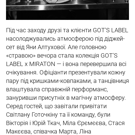
Під час заходу друзі та клієнти GOT’S LABEL
насолоджувались атмосферою під діджей-
сет від Яни Алтухової. Але головною
«стравою» вечора стала колекція GOT’S
LABEL х MIRATON — і вона перевершила всі
очікування. Офіціанти презентували кожну
пару під кришками-ковпаками, а танцівниця
влаштувала справжній перформанс,
зануривши присутніх в магічну атмосферу.
Серед гостей, що завітали привітати
Світлану Готочкіну та її команду, були
Вікторія і Юрій Ткач, Міла Єрємєєва, Стася
Макєєва, співачка Марта, Ліна