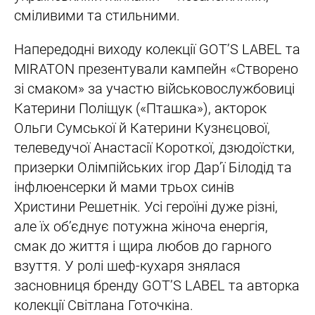
сміливими та стильними.
Напередодні виходу колекції GOT’S LABEL та
MIRATON презентували кампейн «Створено
зі смаком» за участю військовослужбовиці
Катерини Поліщук («Пташка»), акторок
Ольги Сумської й Катерини Кузнєцової,
телеведучої Анастасії Короткої, дзюдоїстки,
призерки Олімпійських ігор Дарʼї Білодід та
інфлюенсерки й мами трьох синів
Христини Решетнік. Усі героїні дуже різні,
але їх об’єднує потужна жіноча енергія,
смак до життя і щира любов до гарного
взуття. У ролі шеф-кухаря знялася
засновниця бренду GOT’S LABEL та авторка
колекції Світлана Готочкіна.