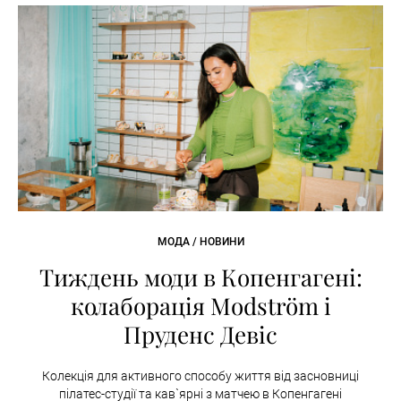
МОДА / НОВИНИ
Тиждень моди в Копенгагені:
колаборація Modström і
Пруденс Девіс
Колекція для активного способу життя від засновниці
пілатес-студії та кав`ярні з матчею в Копенгагені