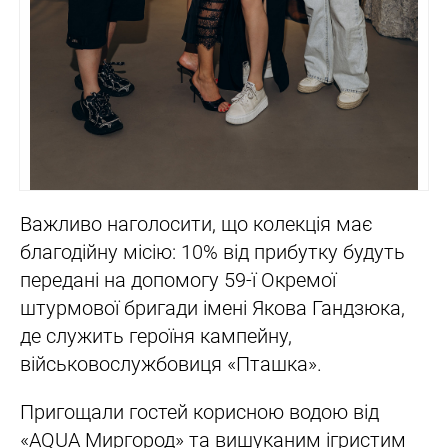
Важливо наголосити, що колекція має
благодійну місію: 10% від прибутку будуть
передані на допомогу 59-ї Окремої
штурмової бригади імені Якова Гандзюка,
де служить героїня кампейну,
військовослужбовиця «Пташка».
Пригощали гостей корисною водою від
«AQUA Миргород» та вишуканим ігристим