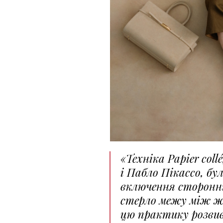
«Техніка Papier co
і Пабло Пікассо, бу
включення сторонн
стерло межу між ж
цю практику розвив