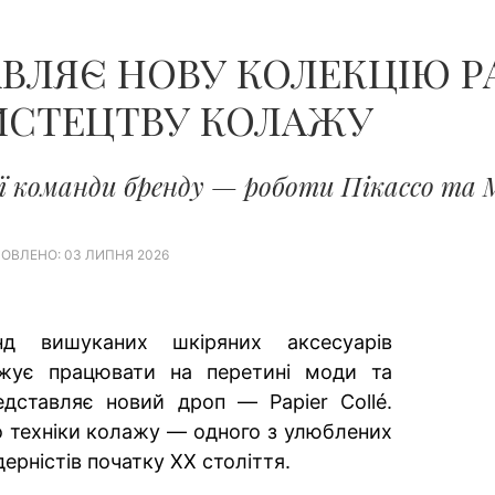
ЧОЛОВІКІВ...
ВЛЯЄ НОВУ КОЛЕКЦІЮ PA
ИСТЕЦТВУ КОЛАЖУ
ї команди бренду — роботи Пікассо та 
ОВЛЕНО: 03 ЛИПНЯ 2026
нд вишуканих шкіряних аксесуарів
жує працювати на перетині моди та
едставляє новий дроп — Papier Collé.
до техніки колажу — одного з улюблених
рністів початку XX століття.