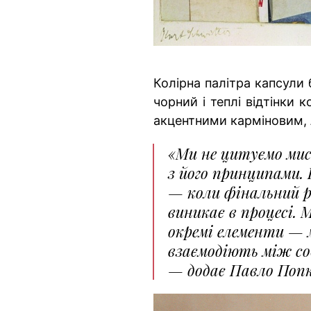
Колірна палітра капсули
чорний і теплі відтінки
акцентними карміновим,
«Ми не цитуємо мис
з його принципами. 
— коли фінальний р
виникає в процесі. 
окремі елементи — 
взаємодіють між со
— додає Павло Попк