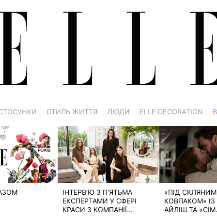
СТОСУНКИ
СТИЛЬ ЖИТТЯ
ЛЮДИ
ELLE DECORATION
В
РАЗОМ
ІНТЕРВ’Ю З П’ЯТЬМА
«ПІД СКЛЯНИМ
ЕКСПЕРТАМИ У СФЕРІ
КОВПАКОМ» ІЗ 
КРАСИ З КОМПАНІЇ...
АЙЛІШ ТА «СІМ