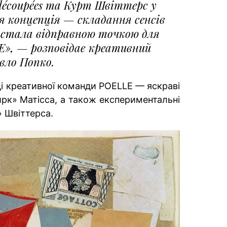
 découpées та Курт Швіттерс у
 ця концепція — складання сенсів
 стала відправною точкою для
E», — розповідає креативний
вло Попко.
ді креативної команди POELLE — яскраві
ирк» Матісса, а також експериментальні
» Швіттерса.