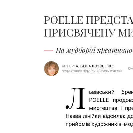
POELLE ПРЕДСТА
ПРИСВЯЧЕНУ М
На мудборді креативно
АВТОР:
АЛЬОНА ЛОЗОВЕНКО
ОН
редакторка відділу «Стиль життя»
Л
ьвівський бре
POELLE продов
мистецтва і пр
Назва лінійки відсилає 
прийомів художників-моде