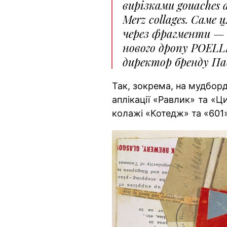
вирізками gouaches
Merz collages. Саме
через фрагменти —
нового дропу POELL
директор бренду Па
Так, зокрема, на мудбор
аплікації «Равлик» та «Ц
колажі «Котедж» та «601