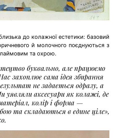
 близька до колажної естетики: базовий
 коричневого й молочного поєднуються з
 лаймовим та охрою.
тецтво буквально, але працюємо
Нас захоплює сама ідея збирання
езультат не задається одразу, а
Ми уявляли аксесуари як колажі, де
матеріал, колір і форма —
бою та складаються в єдине ціле»,
о.