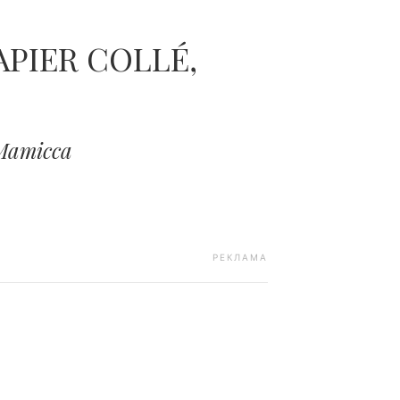
PIER COLLÉ,
Матісса
РЕКЛАМА