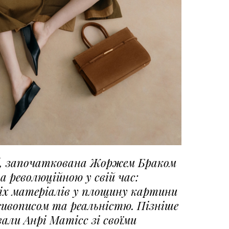
llé, започаткована Жоржем Браком
ла революційною у свій час:
іх матеріалів у площину картини
ивописом та реальністю. Пізніше
али Анрі Матісс зі своїми