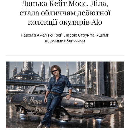
Донька Кейт Мосс, Ліла,
стала обличчям дебютної
колекції окулярів Alo
Разом з Амелією Грей, Ларою Стоун та іншими
відомими обличчями