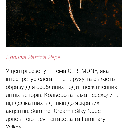
Брошка Patrizia Pepe
У центрі сезону — тема CEREMONY, яка
інтерпретує елегантність руху та свіжість
образу для особливих подій і нескінченних
літніх вечорів. Кольорова гама переходить
від делікатних відтінків до яскравих
акцентів: Summer Cream і Silky Nude
доповнюються Terracotta та Luminary
Yellow.