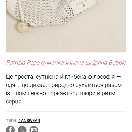
Patrizia Pepe сумочка жіноча шкіряна Bubble
Це проста, сутнісна й глибока філософія —
одяг, що дихає, природно рухається разом
із тілом і ніжно торкається шкіри в ритмі
серця.
ТЕГИ:
#ANSWEAR