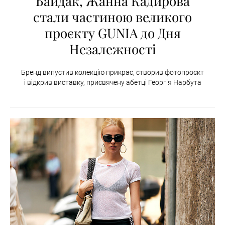
Байдак, Жанна Кадирова
стали частиною великого
проєкту GUNIA до Дня
Незалежності
Бренд випустив колекцію прикрас, створив фотопроєкт
і відкрив виставку, присвячену абетці Георгія Нарбута