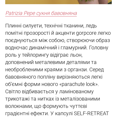
Patrizia Pepe сукня бавовняна
Плинні силуети, технічні тканини, ледь
помітні прозорості й акценти gorpcore легко
поєднуються між собою, створюючи образ
водночас динамічний і гламурний. Головну
роль у тейлорингу відіграє льон,
доповнений металевими деталями та
необробленими краями з органзи. Серед
бавовняного попліну вирізняються легкі
об’ємні форми нового «parachute look».
Світло відбивається у ламінованому
трикотажі та нитках із металізованими
волокнами, що формують чуттєві
градієнтні ефекти. У капсулі SELF-RETREAT