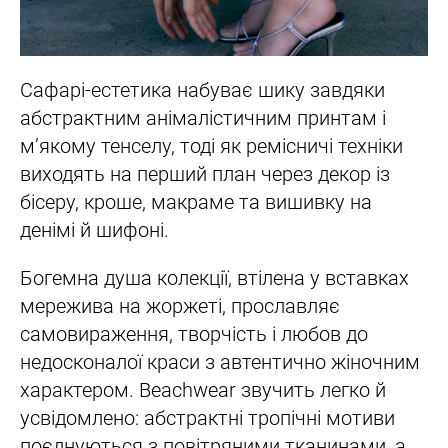
Сафарі-естетика набуває шику завдяки
абстрактним анімалістичним принтам і
м’якому тенселу, тоді як ремісничі техніки
виходять на перший план через декор із
бісеру, кроше, макраме та вишивку на
денімі й шифоні.
Богемна душа колекції, втілена у вставках
мережива на жоржеті, прославляє
самовираження, творчість і любов до
недосконалої краси з автентично жіночним
характером. Beachwear звучить легко й
усвідомлено: абстрактні тропічні мотиви
поєднуються з повітряними тканинами, а