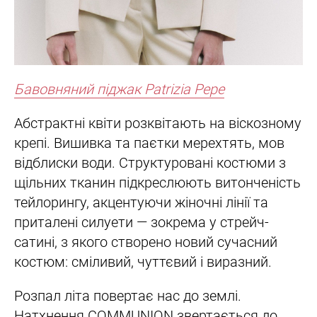
Бавовняний піджак Patrizia Pepe
Абстрактні квіти розквітають на віскозному
крепі. Вишивка та паєтки мерехтять, мов
відблиски води. Структуровані костюми з
щільних тканин підкреслюють витонченість
тейлорингу, акцентуючи жіночні лінії та
приталені силуети — зокрема у стрейч-
сатині, з якого створено новий сучасний
костюм: сміливий, чуттєвий і виразний.
Розпал літа повертає нас до землі.
Натхнення COMMUNION звертається до