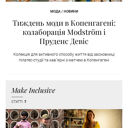
МОДА / НОВИНИ
Тиждень моди в Копенгагені:
колаборація Modström і
Пруденс Девіс
Колекція для активного способу життя від засновниці
пілатес-студії та кав`ярні з матчею в Копенгагені
Make Inclusive
СТАТТІ:
7