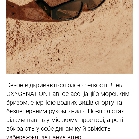
Сезон відкривається одою легкості. Лінія
OXYGENATION навіює асоціації з морським
бризом, енергією водних видів спорту та
безперервним рухом хвиль. Повітря стає
рідким навіть у міському просторі, а речі
вбирають у себе динаміку й свіжість
узбережжя, де панує вітер.