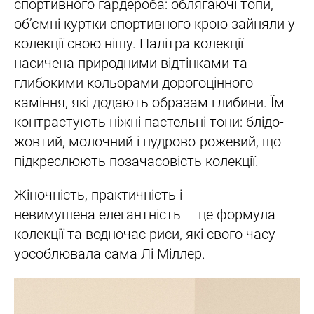
спортивного гардероба: облягаючі топи,
об’ємні куртки спортивного крою зайняли у
колекції свою нішу. Палітра колекції
насичена природними відтінками та
глибокими кольорами дорогоцінного
каміння, які додають образам глибини. Їм
контрастують ніжні пастельні тони: блідо-
жовтий, молочний і пудрово-рожевий, що
підкреслюють позачасовість колекції.
Жіночність, практичність і
невимушена елегантність — це формула
колекції та водночас риси, які свого часу
уособлювала сама Лі Міллер.