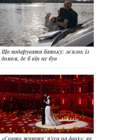
Що подарувати батьку: зв'язок із
домом, де б він не був
«Свято життя: п’єса на двох»: як