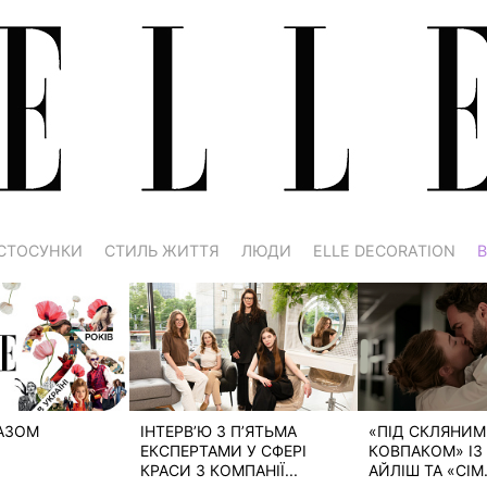
СТОСУНКИ
СТИЛЬ ЖИТТЯ
ЛЮДИ
ELLE DECORATION
В
РАЗОМ
ІНТЕРВ’Ю З П’ЯТЬМА
«ПІД СКЛЯНИМ
ЕКСПЕРТАМИ У СФЕРІ
КОВПАКОМ» ІЗ 
КРАСИ З КОМПАНІЇ...
АЙЛІШ ТА «СІМ