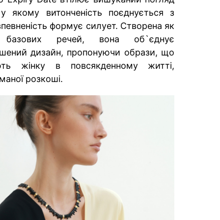
 у якому витонченість поєднується з
певненість формує силует. Створена як
х базових речей, вона об`єднує
ршений дизайн, пропонуючи образи, що
ють жінку в повсякденному житті,
иманої розкоші.