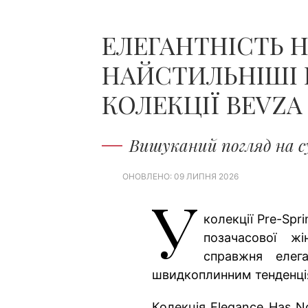
ЕЛЕГАНТНІСТЬ Н
НАЙСТИЛЬНІШІ Р
КОЛЕКЦІЇ BEVZA 
Вишуканий погляд на с
ОНОВЛЕНО: 09 ЛИПНЯ 2026
У
колекції Pre-Sp
позачасової жі
справжня елега
швидкоплинним тенденц
Колекція Elegance Has N