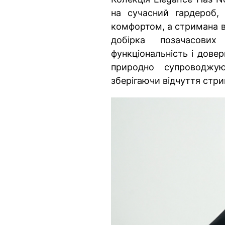
на сучасний гардероб,
комфортом, а стримана в
добірка позачасови
функціональність і дове
природно супроводжу
зберігаючи відчуття стр