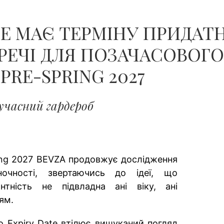
ЧОЛОВІКІВ...
Е МАЄ ТЕРМІНУ ПРИДАТН
ЕЧІ ДЛЯ ПОЗАЧАСОВОГО 
PRE-SPRING 2027
учасний гардероб
ring 2027 BEVZA продовжує дослідження
ночності, звертаючись до ідеї, що
нтність не підвладна ані віку, ані
іям.
o Expiry Date втілює вишуканий погляд