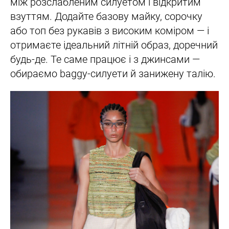
між розслабленим силуетом і відкритим
взуттям. Додайте базову майку, сорочку
або топ без рукавів з високим коміром — і
отримаєте ідеальний літній образ, доречний
будь-де. Те саме працює і з джинсами —
обираємо baggy-силуети й занижену талію.