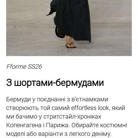
Fforme SS26
З шортами-бермудами
Бермуди у поєднанні з вʼєтнамками
створюють той самий effortless look, який
ми бачимо у стритстайл-хроніках
Копенгагена і Парижа. Обирайте костюмні
моделі або варіанти з легкого деніму.