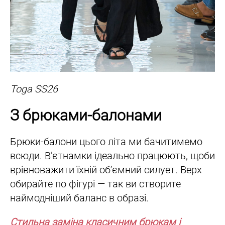
Toga SS26
З брюками-балонами
Брюки-балони цього літа ми бачитимемо
всюди. Вʼєтнамки ідеально працюють, щоби
врівноважити їхній обʼємний силует. Верх
обирайте по фігурі — так ви створите
наймодніший баланс в образі.
Стильна заміна класичним брюкам і