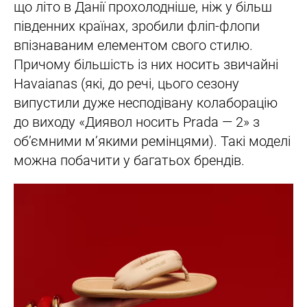
що літо в Данії прохолодніше, ніж у більш
південних країнах, зробили фліп-флопи
впізнаваним елементом свого стилю.
Причому більшість із них носить звичайні
Havaianas (які, до речі, цього сезону
випустили дуже несподівану колаборацію
до виходу «Диявол носить Prada — 2» з
обʼємними мʼякими ремінцями). Такі моделі
можна побачити у багатьох брендів.