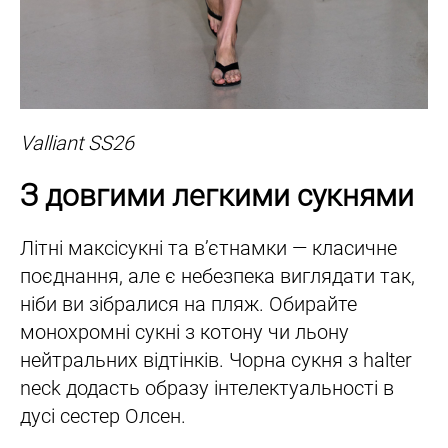
Valliant SS26
З довгими легкими сукнями
Літні максісукні та вʼєтнамки — класичне
поєднання, але є небезпека виглядати так,
ніби ви зібралися на пляж. Обирайте
монохромні сукні з котону чи льону
нейтральних відтінків. Чорна сукня з halter
neck додасть образу інтелектуальності в
дусі сестер Олсен.