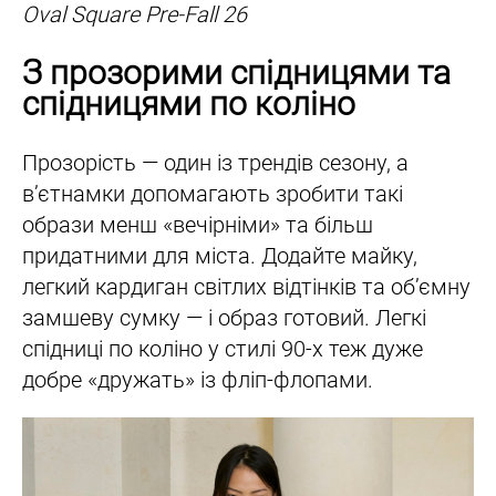
Oval Square Pre-Fall 26
З прозорими спідницями та
спідницями по коліно
Прозорість — один із трендів сезону, а
вʼєтнамки допомагають зробити такі
образи менш «вечірніми» та більш
придатними для міста. Додайте майку,
легкий кардиган світлих відтінків та обʼємну
замшеву сумку — і образ готовий. Легкі
спідниці по коліно у стилі 90-х теж дуже
добре «дружать» із фліп-флопами.