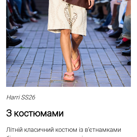
Harri SS26
З костюмами
Літній класичний костюм із вʼєтнамками