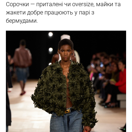
Сорочки — приталені чи oversize, майки та
жакети добре працюють у парі з
бермудами.