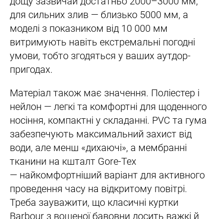
дощу зазвичай достатньо 2000–3000 мм,
для сильних злив — близько 5000 мм, а
моделі з показником від 10 000 мм
витримують навіть екстремальні погодні
умови, тобто згодяться у ваших аутдор-
пригодах.
Матеріал також має значення. Поліестер і
нейлон — легкі та комфортні для щоденного
носіння, компактні у складанні. PVC та гума
забезпечують максимальний захист від
води, але менш «дихаючі», а мембранні
тканини на кшталт Gore-Tex
— найкомфортніший варіант для активного
проведення часу на відкритому повітрі.
Треба зауважити, що класичні куртки
Barbour з вощеної бавовни досить важкі й