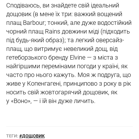
Сподіваюсь, ви знайдете свій ідеальний
дощовик (в мене їх три: важкий вощений
плащ Barbour; тонкий, але дуже водостійкий
чорний плащ Rains довжини міді (підходить
під будь-який образ); та легкий оверсайз-
плащ, що витримує невеликий дощ, від
гетеборзького бренду Elvine — з міста з
найгіршими перемінами погоди у країні, як
часто про нього кажуть. Моя ж подруга, що
живе у Копенгагені, принципово з року в рік
носить свій жовтогарячий дощовик, як
у «Воно», — і їй він дуже личить.
ТЕГИ:
#ДОЩОВИК