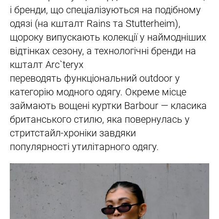
і бренди, що спеціалізуються на подібному
одязі (на кшталт Rains та Stutterheim),
щороку випускають колекції у наймодніших
відтінках сезону, а технологічні бренди на
кшталт Arc`teryx
переводять функціональний outdoor у
категорію модного одягу. Окреме місце
займають вощені куртки Barbour — класика
британського стилю, яка повернулась у
стритстайл-хроніки завдяки
популярності утилітарного одягу.