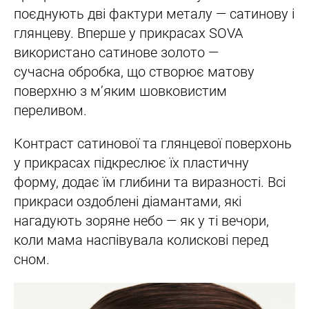
поєднують дві фактури металу — сатинову і
глянцеву. Вперше у прикрасах SOVA
використано сатинове золото —
сучасна обробка, що створює матову
поверхню з м’яким шовковистим
переливом.
Контраст сатинової та глянцевої поверхонь
у прикрасах підкреслює їх пластичну
форму, додає їм глибини та виразності. Всі
прикраси оздоблені діамантами, які
нагадують зоряне небо — як у ті вечори,
коли мама наспівувала колискові перед
сном.