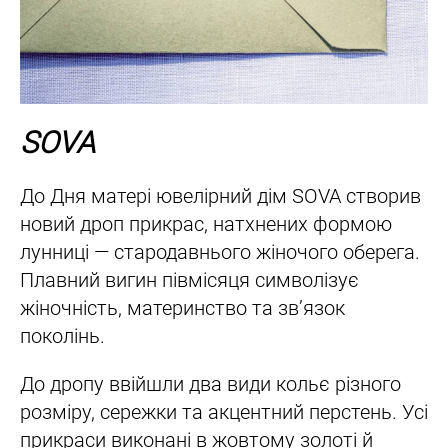
SOVA
До Дня матері ювелірний дім SOVA створив
новий дроп прикрас, натхнених формою
лунниці — стародавнього жіночого оберега.
Плавний вигин півмісяця символізує
жіночність, материнство та зв’язок
поколінь.
До дропу ввійшли два види кольє різного
розміру, сережки та акцентний перстень. Усі
прикраси виконані в жовтому золоті й