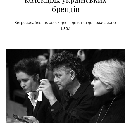
брендів
Від розслаблених речей для відпустки до позачасової
бази