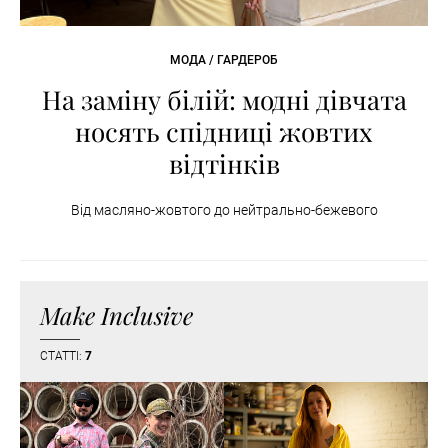
МОДА / ГАРДЕРОБ
На заміну білій: модні дівчата
носять спідниці жовтих
відтінків
Від масляно-жовтого до нейтрально-бежевого
Make Inclusive
СТАТТІ:
7