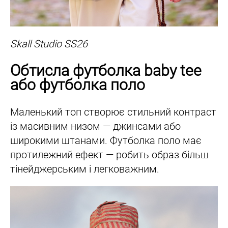
Skall Studio SS26
Обтисла футболка baby tee
або футболка поло
Маленький топ створює стильний контраст
із масивним низом — джинсами або
широкими штанами. Футболка поло має
протилежний ефект — робить образ більш
тінейджерським і легковажним.