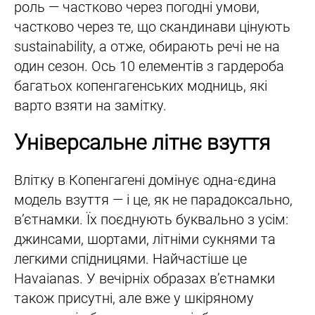
роль — частково через погодні умови,
частково через те, що скандинави цінують
sustainability, а отже, обирають речі не на
один сезон. Ось 10 елементів з гардероба
багатьох копенгагенських модниць, які
варто взяти на замітку.
Універсальне літнє взуття
Влітку в Копенгагені домінує одна-єдина
модель взуття — і це, як не парадоксально,
в’єтнамки. Їх поєднують буквально з усім:
джинсами, шортами, літніми сукнями та
легкими спідницями. Найчастіше це
Havaianas. У вечірніх образах в’єтнамки
також присутні, але вже у шкіряному