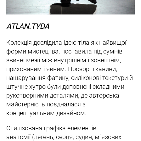
ATLAN.TYDA
Колекція дослідила ідею тіла як найвищої
форми мистецтва, поставила під сумнів
звичні межі між внутрішнім і зовнішнім,
прихованим і явним. Прозорі тканини,
нашарування фатину, силіконові текстури й
штучне хутро були доповнені складними
рукотворними деталями, де авторська
майстерність поєдналася з
концептуальним дизайном.
Стилізована графіка елементів
анатомії (легень, серця, судин, м`язових