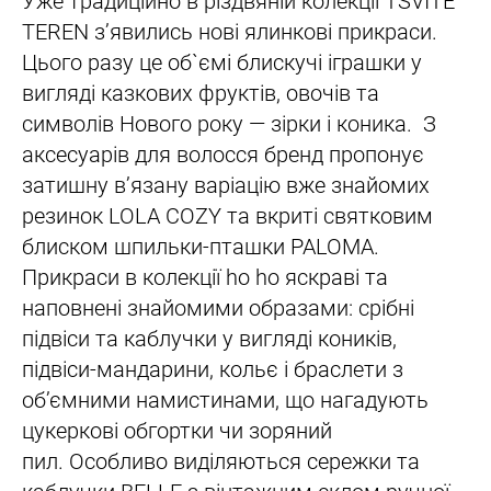
Уже традиційно в різдвяній колекції TSVITE
TEREN зʼявились нові ялинкові прикраси.
Цього разу це об`ємі блискучі іграшки у
вигляді казкових фруктів, овочів та
символів Нового року — зірки і коника. З
аксесуарів для волосся бренд пропонує
затишну вʼязану варіацію вже знайомих
резинок LOLA COZY та вкриті святковим
блиском шпильки-пташки PALOMA.
Прикраси в колекції ho ho яскраві та
наповнені знайомими образами: срібні
підвіси та каблучки у вигляді коників,
підвіси-мандарини, кольє і браслети з
обʼємними намистинами, що нагадують
цукеркові обгортки чи зоряний
пил. Особливо виділяються сережки та