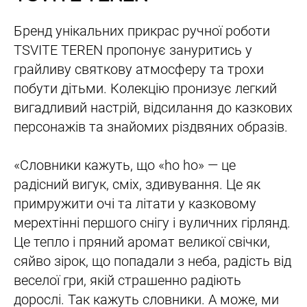
Бренд унікальних прикрас ручної роботи
TSVITE TEREN пропонує зануритись у
грайливу святкову атмосферу та трохи
побути дітьми. Колекцію пронизує легкий
вигадливий настрій, відсилання до казкових
персонажів та знайомих різдвяних образів.
«Словники кажуть, що «ho ho» — це
радісний вигук, сміх, здивування. Це як
примружити очі та літати у казковому
мерехтінні першого снігу і вуличних гірлянд.
Це тепло і пряний аромат великої свічки,
сяйво зірок, що попадали з неба, радість від
веселої гри, якій страшенно радіють
дорослі. Так кажуть словники. А може, ми