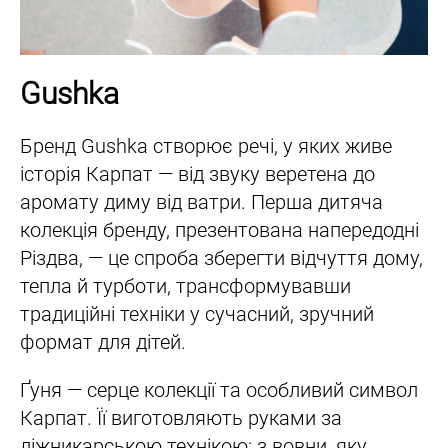
Gushka
Бренд Gushka створює речі, у яких живе
історія Карпат — від звуку веретена до
аромату диму від ватри. Перша дитяча
колекція бренду, презентована напередодні
Різдва, — це спроба зберегти відчуття дому,
тепла й турботи, трансформувавши
традиційні техніки у сучасний, зручний
формат для дітей.
Ґуня — серце колекції та особливий символ
Карпат. Її виготовляють руками за
ліжникарською технікою: з вовни, яку