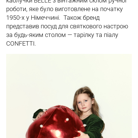
каблучки BELLE з вінтажним склом ручної
роботи, яке було виготовлене на початку
1950-х у Німеччині. Також бренд
представив посуд для святкового настрою
за будь-яким столом — тарілку та піалу
CONFETTI.