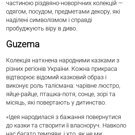
частиною різдвяно-новорічних колекцій —
одягом, посудом, предметами декору, які
наділені символізмом і справді
пробуджують віру в диво.
Guzema
Колекція натхнена народними казками з
різних регіонів України. Кожна прикраса
відтворює відомий казковий образ і
виконує роль талісмана: чарівне люстро,
яйце-райце, пташка-потя, сонце, зорі та
місяць, які повертають у дитинство.
«Ідея народилася з бажання повернутися
до казки та створити її власноруч. Навколо
нас багато темряви, і хто, як не ми,