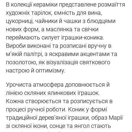
В колекції кераміки представлене розмаїття
художніх тарілок, ємність для вина,
цукорниці, чайники й чашки з блюдцями
нових форм, а маслянка та свічки
переймають силует іграшки-коника.
Вироби виконані та розписані вручну в
мʼякій палітрі, з яскравими акцентами та
позолотою, як візуалізація святкового
настрою й оптимізму.
Урочиста атмосфера доповнюється й
лінією скляних ялинкових іграшок.
Кожна створюється та розписується в
процесі ручної роботи. Коник у формі
традиційної деревʼяної іграшки, образ Марії
зі скляної ікони, сонце та янгол стають