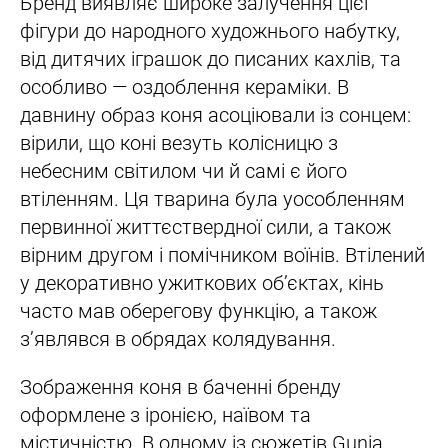
Бренд виявляє широке залучення цієї
фігури до народного художнього набутку,
від дитячих іграшок до писаних кахлів, та
особливо — оздоблення кераміки. В
давнину образ коня асоціювали із сонцем:
вірили, що коні везуть колісницю з
небесним світилом чи й самі є його
втіленням. Ця тварина була уособленням
первинної життєствердної сили, а також
вірним другом і помічником воїнів. Втілений
у декоративно ужиткових обʼєктах, кінь
часто мав оберегову функцію, а також
зʼявлявся в обрядах колядування.
Зображення коня в баченні бренду
оформлене з іронією, наївом та
містичністю. В одному із сюжетів Gunia