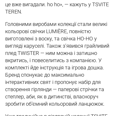
це вже вигадали. ho ho», — кажуть у TSVITE
TEREN.
Головними виробами колекції стали великі
кольорові свічки LUMIÈRE, повністю
виготовлені з воску, та свічка HO-HO у
вигляді каруселі. Також зʼявився грайливий
плед TWISTER — ним можна і затишно
вкритись, і повеселитись з компанією. У
комплекті йде інструкція та ігрова дошка.
Бренд спонукає до максимально
інтерактивних свят і пропонує набір для
створення гірлянди — паперові стрічки та
степлер, аби, як в дитинстві, власноруч
зробити обʼємний кольоровий ланцюжок.