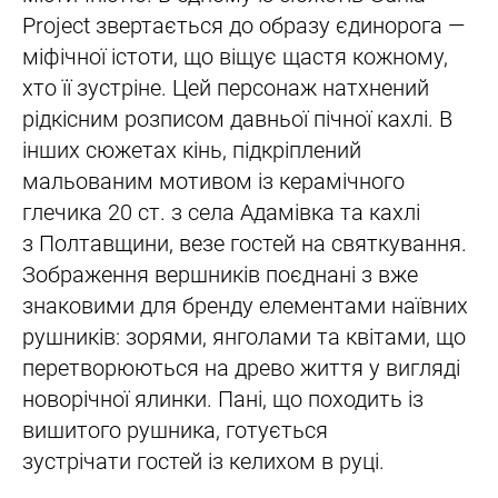
Project звертається до образу єдинорога —
міфічної істоти, що віщує щастя кожному,
хто її зустріне. Цей персонаж натхнений
рідкісним розписом давньої пічної кахлі. В
інших сюжетах кінь, підкріплений
мальованим мотивом із керамічного
глечика 20 ст. з села Адамівка та кахлі
з Полтавщини, везе гостей на святкування.
Зображення вершників поєднані з вже
знаковими для бренду елементами наївних
рушників: зорями, янголами та квітами, що
перетворюються на древо життя у вигляді
новорічної ялинки. Пані, що походить із
вишитого рушника, готується
зустрічати гостей із келихом в руці.