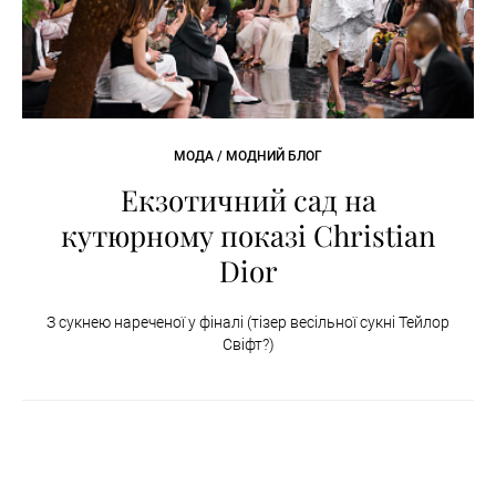
МОДА / МОДНИЙ БЛОГ
Екзотичний сад на
кутюрному показі Christian
Dior
З сукнею нареченої у фіналі (тізер весільної сукні Тейлор
Свіфт?)