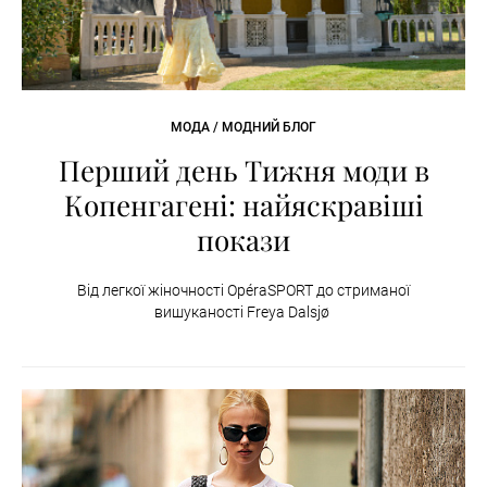
МОДА / МОДНИЙ БЛОГ
Перший день Тижня моди в
Копенгагені: найяскравіші
покази
Від легкої жіночності OpéraSPORT до стриманої
вишуканості Freya Dalsjø