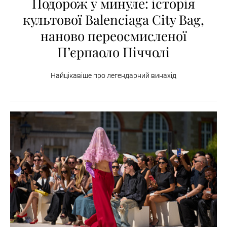
Подорож у минуле: історія
культової Balenciaga City Bag,
наново переосмисленої
П’єрпаоло Піччолі
Найцікавіше про легендарний винахід