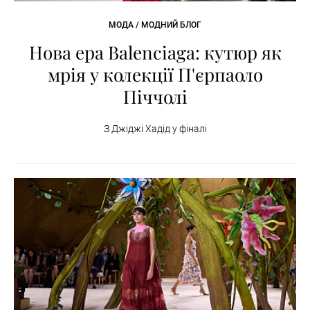
МОДА / МОДНИЙ БЛОГ
Нова ера Balenciaga: кутюр як
мрія у колекції П'єрпаоло
Піччолі
З Джіджі Хадід у фіналі