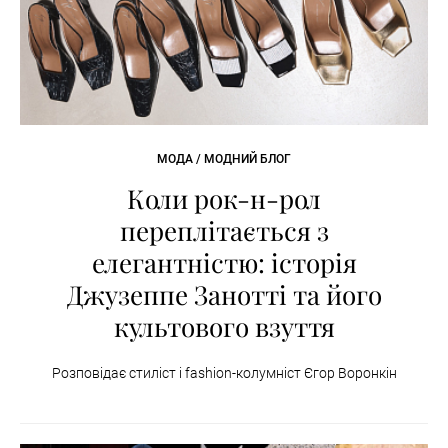
МОДА / МОДНИЙ БЛОГ
Коли рок-н-рол
переплітається з
елегантністю: історія
Джузеппе Занотті та його
культового взуття
Розповідає стиліст і fashion-колумніст Єгор Воронкін