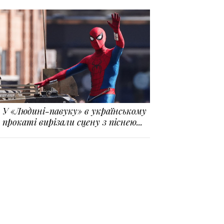
У «Людині-павуку» в українському
прокаті вирізали сцену з піснею...