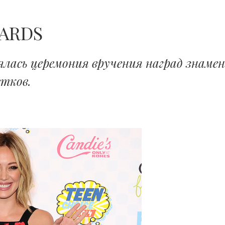
ARDS
ялась церемония вручения наград знаме
стков.