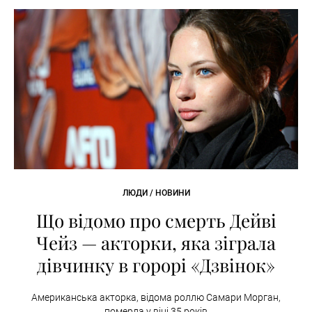
ЛЮДИ / НОВИНИ
Що відомо про смерть Дейві
Чейз — акторки, яка зіграла
дівчинку в горорі «Дзвінок»
Американська акторка, відома роллю Самари Морган,
померла у віці 35 років