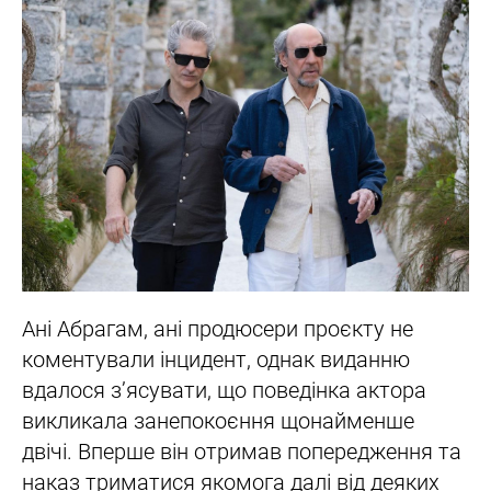
Ані Абрагам, ані продюсери проєкту не
коментували інцидент, однак виданню
вдалося з’ясувати, що поведінка актора
викликала занепокоєння щонайменше
двічі. Вперше він отримав попередження та
наказ триматися якомога далі від деяких