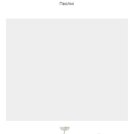
Паоліні