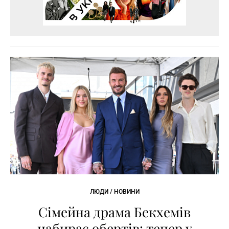
ЛЮДИ / НОВИНИ
Сімейна драма Бекхемів
набирає обертів: тепер у