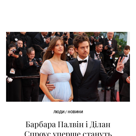
ЛЮДИ / НОВИНИ
Барбара Палвін і Ділан
Спроус уперше стануть