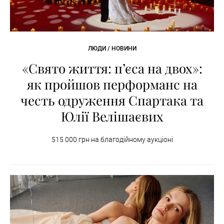
ЛЮДИ / НОВИНИ
«Свято життя: п’єса на двох»:
як пройшов перформанс на
честь одруження Спартака та
Юлії Велішаєвих
515 000 грн на благодійному аукціоні