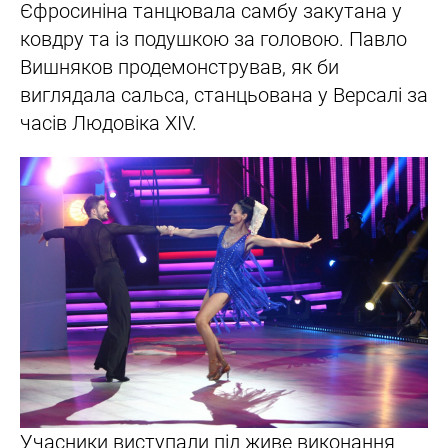
Єфросиніна танцювала самбу закутана у
ковдру та із подушкою за головою. Павло
Вишняков продемонстрував, як би
виглядала сальса, станцьована у Версалі за
часів Людовіка XIV.
Учасники виступали під живе виконання