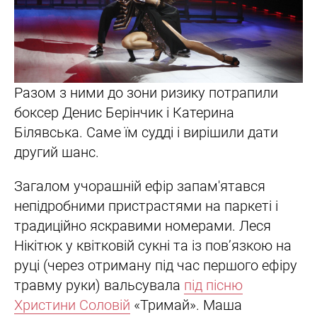
Разом з ними до зони ризику потрапили
боксер Денис Берінчик і Катерина
Білявська. Саме їм судді і вирішили дати
другий шанс.
Загалом учорашній ефір запам'ятався
непідробними пристрастями на паркеті і
традиційно яскравими номерами. Леся
Нікітюк у квітковій сукні та із пов’язкою на
руці (через отриману під час першого ефіру
травму руки) вальсувала
під пісню
Христини Соловій
«Тримай». Маша