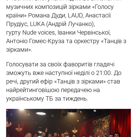
музичних композицій зірками «Голосу
країни» Романа Дуди, LAUD, Анастасії
Прудіус, LUKA (Андрій Лучанко),
гурту Nude voices, Іванки Червінської,
Антоніо Гомес-Круза та оркестру «Танців з
зірками».
Голосувати за своїх фаворитів гладячі
зможуть вже наступної неділі о 21:00. До
речі, другий ефір «Танців з зірками» став
найрейтинговішою передачею на
українському ТБ за тиждень.