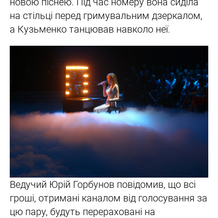
новою піснею. Під час номеру вона сиділа
на стільці перед гримувальним дзеркалом,
а Кузьменко танцював навколо неї.
Ведучий Юрій Горбунов повідомив, що всі
гроші, отримані каналом від голосування за
цю пару, будуть перераховані на