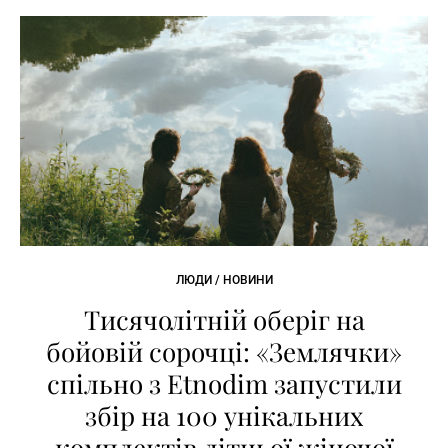
ЛЮДИ / НОВИНИ
Тисячолітній оберіг на
бойовій сорочці: «Землячки»
спільно з Etnodim запустили
збір на 100 унікальних
комплектів літньої жіночої