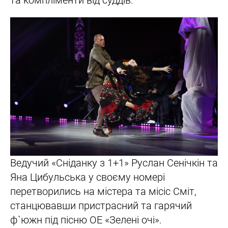
та компліменти від суддів.
Ведучий «Сніданку з 1+1» Руслан Сенічкін та
Яна Цибульська у своєму номері
перетворились на містера та місіс Сміт,
станцювавши пристрасний та гарячий
ф`южн під пісню ОЕ «Зелені очі».