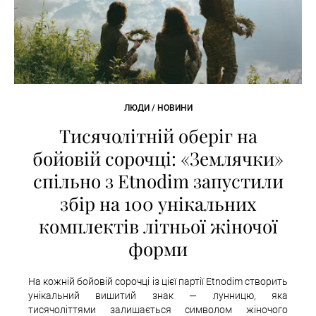
ЛЮДИ / НОВИНИ
Тисячолітній оберіг на
бойовій сорочці: «Землячки»
спільно з Etnodim запустили
збір на 100 унікальних
комплектів літньої жіночої
форми
На кожній бойовій сорочці із цієї партії Etnodim створить
унікальний вишитий знак — лунницю, яка
тисячоліттями залишається символом жіночого