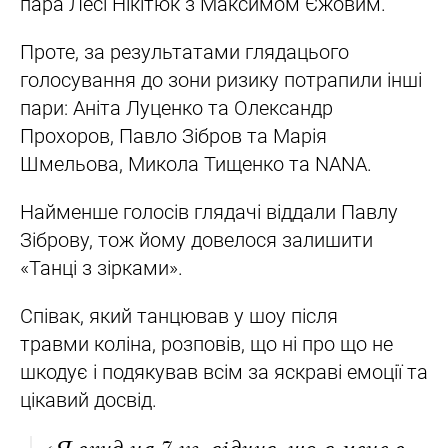
пара Лесі Нікітюк з Максимом Єжовим.
Проте, за результатами глядацього
голосування до зони ризику потрапили інші
пари: Аніта Луценко та Олександр
Прохоров, Павло Зібров та Марія
Шмельова, Микола Тищенко та NANA.
Найменше голосів глядачі віддали Павлу
Зіброву, тож йому довелося залишити
«Танці з зірками».
Співак, який танцював у шоу після
травми коліна, розповів, що ні про що не
шкодує і подякував всім за яскраві емоції та
цікавий досвід.