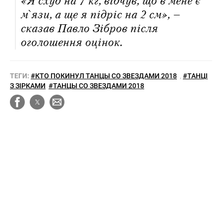
«Я схуд на 7 кг, відчув, що в мене є
м`язи, а ще я підріс на 2 см», –
сказав Павло Зібров після
оголошення оцінок.
ТЕГИ:
#КТО ПОКИНУЛ ТАНЦЫ СО ЗВЕЗДАМИ 2018
,
#ТАНЦІ
З ЗІРКАМИ
#ТАНЦЫ СО ЗВЕЗДАМИ 2018