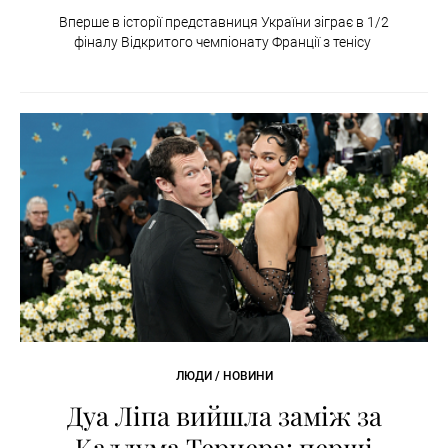
Вперше в історії представниця України зіграє в 1/2
фіналу Відкритого чемпіонату Франції з тенісу
ЛЮДИ / НОВИНИ
Дуа Ліпа вийшла заміж за
Каллума Тернера: перші