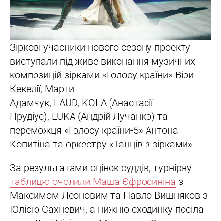
Зіркові учасники нового сезону проекту
виступали під живе виконання музичних
композицій зірками «Голосу країни» Віри
Кекелії, Марти
Адамчук, LAUD, KOLA (Анастасії
Прудіус), LUKA (Андрій Лучанко) та
переможця «Голосу країни-5» Антона
Копитіна та оркестру «Танців з зірками».
За результатами оцінок суддів, турнірну
таблицю очолили Маша Єфросиніна
з
Максимом Леоновим та Павло Вишняков з
Юлією Сахневич, а нижню сходинку посіла