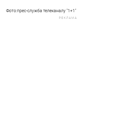
Фото:прес-служба телеканалу "1+1"
РЕКЛАМА