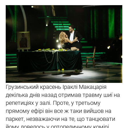
Грузинський красень Іраклі Макацарія
декілька днів назад отримав травму шиї на
репетиціях у залі. Проте, у третьому
прямому ефірі він все ж таки вийшов на
паркет, незважаючи на те, що танцювати
йому довелось у ортопедичному комірі.