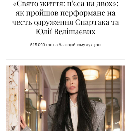
«Свято життя: п’єса на двох»:
як пройшов перформанс на
честь одруження Спартака та
Юлії Велішаєвих
515 000 грн на благодійному аукціоні