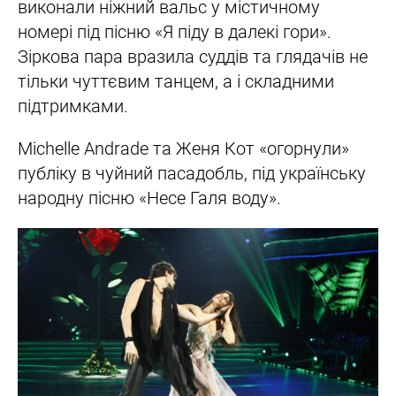
виконали ніжний вальс у містичному
номері під пісню «Я піду в далекі гори».
Зіркова пара вразила суддів та глядачів не
тільки чуттєвим танцем, а і складними
підтримками.
Michelle Andrade та Женя Кот «огорнули»
публіку в чуйний пасадобль, під українську
народну пісню «Несе Галя воду».