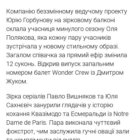
Компанію беззмінному ведучому проекту
Юрію Горбунову на зірковому балконі
склала учасниця минулого сезону Оля
Полякова, яка кожну пару учасників
зустрічала у новому стильному образі.
Загалом співачка за прямий ефір змінила
12 суконь. Відкрив випуск запальним
номером балет Wonder Crew із Дмитром
Жуком.
Зірка серіалів Павло Вишняков та Юля
Сахнєвіч занурили глядачів у історію
кохання Квазімодо та Есмеральди із Notre
Dame de Paris. Пара виконала чуттєвий
фокстрот, чим заслужила гучні овації зали