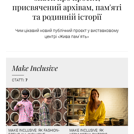
присвячений архівам, пам'яті
та родинній історії
Чим цікавий новий публічний проєкт у виставковому
центрі «Жива пам`ять»
Make Inclusive
СТАТТІ:
7
MAKE INCLUSIVE: ЯК FASHION-
MAKE INCLUSIVE: ЯК