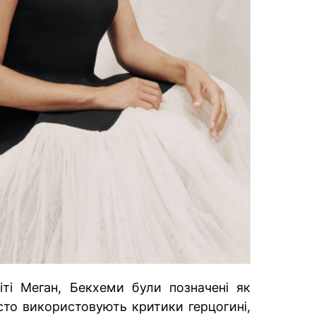
іті Меган, Бекхеми були позначені як
асто використовують критики герцогині,