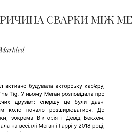
ПРИЧИНА СВАРКИ МІЖ МЕ
 Markled
 активно будувала акторську кар’єру,
The Tig. У ньому Меган розповідала про
чих друзів»
: спершу це були давні
сом коло почало розширюватися. До
ки, зокрема Вікторія і Девід Бекхем.
ла на весіллі Меган і Гаррі у 2018 році,