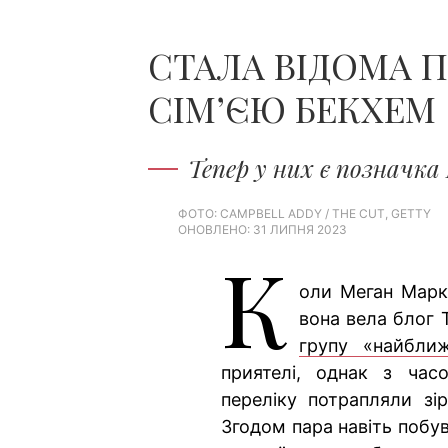
СТАЛА ВІДОМА 
СІМ’ЄЮ БЕКХЕМ
Тепер у них є позначка
ФОТО: CAMPBELL ADDY / THE CUT, GETTY
ОНОВЛЕНО: 31 ЛИПНЯ 2023
К
оли Меган Маркл
вона вела блог 
групу «найближ
приятелі, однак з ча
переліку потрапляли зір
Згодом пара навіть побува