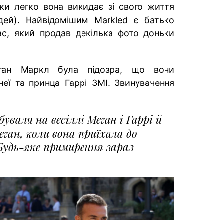
ки легко вона викидає зі свого життя
ей). Найвідомішим Markled є батько
с, який продав декілька фото доньки
ан Маркл була підозра, що вони
 неї та принца Гаррі ЗМІ. Звинувачення
бували на весіллі Меган і Гаррі й
ган, коли вона приїхала до
 Будь-яке примирення зараз