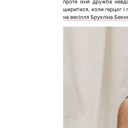
проте їхня дружба невдо
ширитися, коли герцог і
на весілля Брукліна Бекх