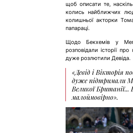
щоб описати те, наскіль
колись найближчих люд
колишньої акторки Тома
папараці.
Щодо Бекхемів у Мег
розповідали історії про
дуже розлютили Девіда.
«Девід і Вікторія по
дуже підтримали Ме
Великої Британії...
малоймовірно».