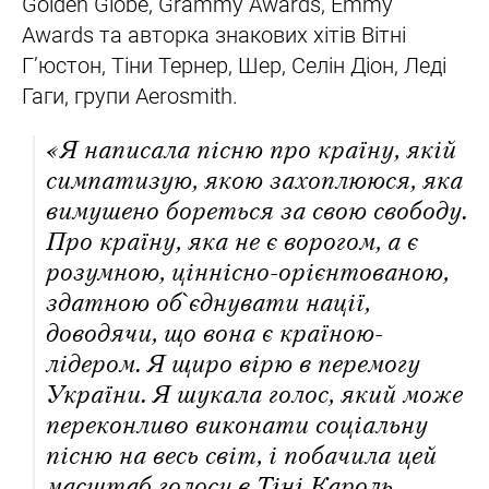
Golden Globe, Grammy Awards, Emmy
Awards та авторка знакових хітів Вітні
Г’юстон, Тіни Тернер, Шер, Селін Діон, Леді
Гаги, групи Aerosmith.
«Я написала пісню про країну, якій
симпатизую, якою захоплююся, яка
вимушено бореться за свою свободу.
Про країну, яка не є ворогом, а є
розумною, ціннісно-орієнтованою,
здатною об`єднувати нації,
доводячи, що вона є країною-
лідером. Я щиро вірю в перемогу
України. Я шукала голос, який може
переконливо виконати соціальну
пісню на весь світ, і побачила цей
масштаб голосу в Тіні Кароль.