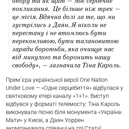
опору та як щит — моє сердечне
покликання. Це більше ніж трек —
це місія. Вдячна долі за те, що ми
зустрілись з Даян. Я ніколи не
перестану і не втомлюсь бути
переконливою, бути талановитою
заради боротьби, яка очищує нас
від минулого та боронить нашу
свободу», — зазначила Тіна Кароль.
Прем`єра української версії One Nation
Under Love — «Одне серцебиття» відбулася у
святковому етері каналу «1+1». Виступ
відбувся у форматі телемосту: Тіна Кароль
виконувала пісню біля монумента «Україна-
Мати» у Києві, а Даян Уоррен
акомпанувала співачці на тлі Статуї