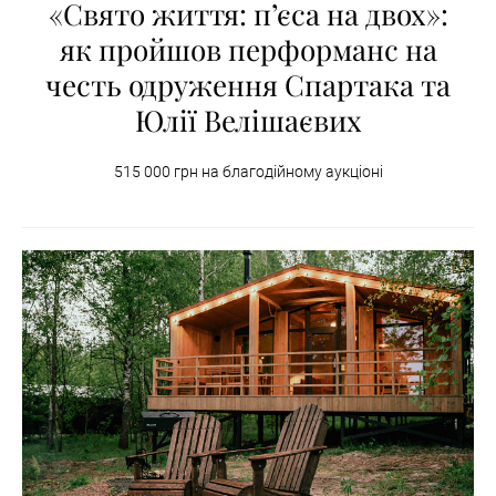
«Свято життя: п’єса на двох»:
як пройшов перформанс на
честь одруження Спартака та
Юлії Велішаєвих
515 000 грн на благодійному аукціоні