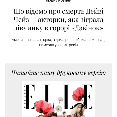
ЛЮДИ / НОВИНИ
Що відомо про смерть Дейві
Чейз — акторки, яка зіграла
дівчинку в горорі «Дзвінок»
Американська акторка, відома роллю Самари Морган,
померла у віці 35 років
Читайте нашу друковану версію