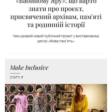
«Бабиному Яру»: що варто
знати про проєкт,
присвячений архівам, пам'яті
та родинній історії
Чим цікавий новий публічний проєкт у виставковому
центрі «Жива пам`ять»
Make Inclusive
СТАТТІ:
7