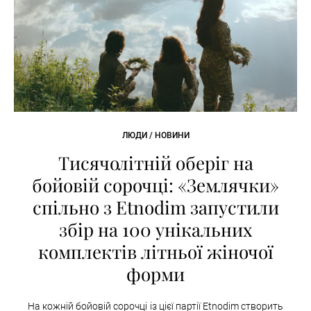
ЛЮДИ / НОВИНИ
Тисячолітній оберіг на
бойовій сорочці: «Землячки»
спільно з Etnodim запустили
збір на 100 унікальних
комплектів літньої жіночої
форми
На кожній бойовій сорочці із цієї партії Etnodim створить