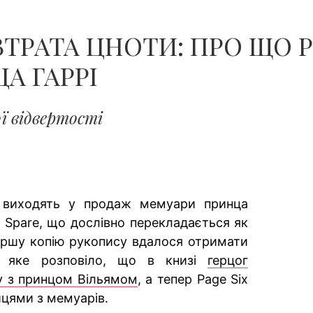
ЧОЛОВІКІВ...
ВТРАТА ЦНОТИ: ПРО ЩО 
А ГАРРІ
ї відвертості
 виходять у продаж мемуари принца
ю Spare, що дослівно перекладається як
ершу копію рукопису вдалося отримати
, яке розповіло, що в книзі
герцог
у з принцом Вільямом
, а тепер Page Six
цями з мемуарів.