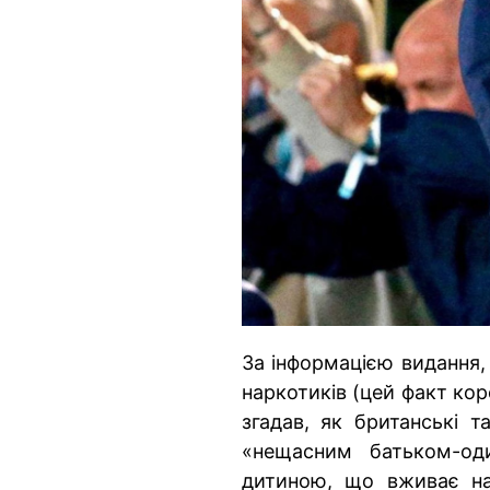
За інформацією видання, 
наркотиків (цей факт кор
згадав, як британські т
«нещасним батьком-од
дитиною, що вживає на