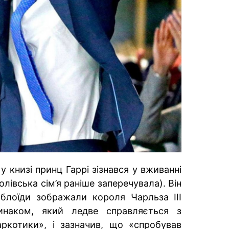
у книзі принц Гаррі зізнався у вживанні
олівська сім’я раніше заперечувала). Він
аблоїди зображали короля Чарльза III
инаком, який ледве справляється з
ркотики», і зазначив, що «спробував