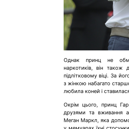
Однак принц не обм
наркотиків, він також 
підлітковому віці. За йо
з жінкою набагато старш
любила коней і ставилас
Окрім цього, принц Гар
друзями та вживання а
Меган Маркл, яка допомо
у мемуарах їхні стосунк