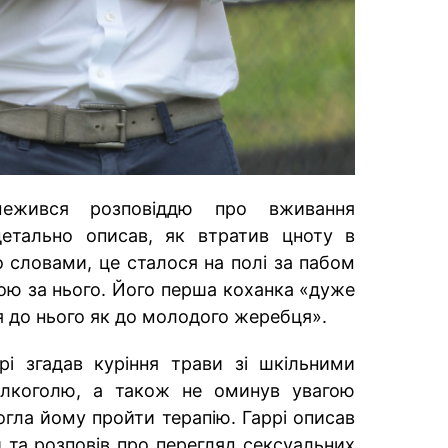
ежився розповіддю про вживання
детально описав, як втратив цноту в
го словами, це сталося на полі за пабом
ою за нього. Його перша коханка «дуже
я до нього як до молодого жеребця».
рі згадав куріння трави зі шкільними
лкоголю, а також не оминув увагою
гла йому пройти терапію. Гаррі описав
и та розповів про перегляд сексуальних