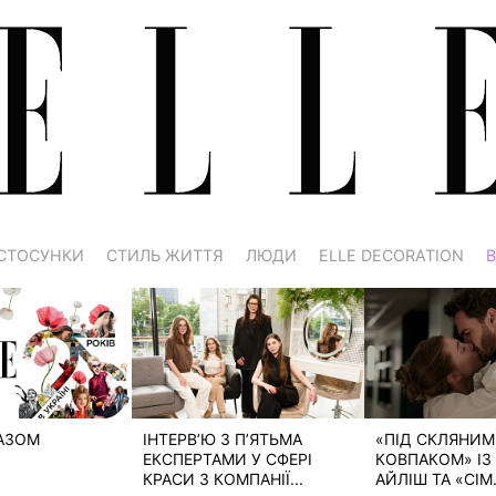
СТОСУНКИ
СТИЛЬ ЖИТТЯ
ЛЮДИ
ELLE DECORATION
В
РАЗОМ
ІНТЕРВ’Ю З П’ЯТЬМА
«ПІД СКЛЯНИМ
ЕКСПЕРТАМИ У СФЕРІ
КОВПАКОМ» ІЗ 
КРАСИ З КОМПАНІЇ...
АЙЛІШ ТА «СІМ