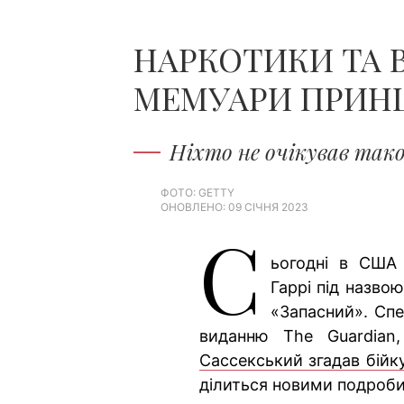
НАРКОТИКИ ТА 
МЕМУАРИ ПРИНЦ
Ніхто не очікував тако
ФОТО: GETTY
ОНОВЛЕНО: 09 СІЧНЯ 2023
С
ьогодні в США
Гаррі під назво
«Запасний». Сп
виданню The Guardian
Сассекський згадав бійк
ділиться новими подроби