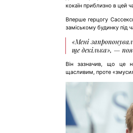
кокаїн приблизно в цей ч
Вперше герцогу Сассекс
заміському будинку під ч
«Мені запропонували
ще декілька», — поя
Він зазначив, що це 
щасливим, проте «змусил