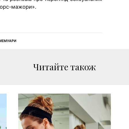
«Форс-мажори».
 МЕМУАРИ
Читайте також