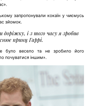
ас».
ькому запропонували кокаїн у чиємусь
ас зйомок.
 доріжку, і з того часу я зробив
снює принц Гаррі.
не було весело та не зробило його
о почуватися іншим».