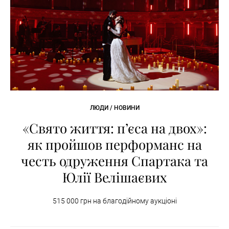
ЛЮДИ / НОВИНИ
«Свято життя: п’єса на двох»:
як пройшов перформанс на
честь одруження Спартака та
Юлії Велішаєвих
515 000 грн на благодійному аукціоні