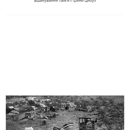
вшанування пам’яті Ірини Цибух