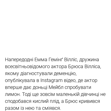
Напередодні Емма Гемінґ Вілліс, дружина
всесвітньовідомого актора Брюса Вілліса,
якому діагностували деменцію,
опублікувала в Instagram відео, де актор
вперше дає доньці Мейбл спробувати
лимон. Тоді ще зовсім маленькій дівчинці не
сподобався кислий плід, а Брюс кривився
разом із нею та сміявся.