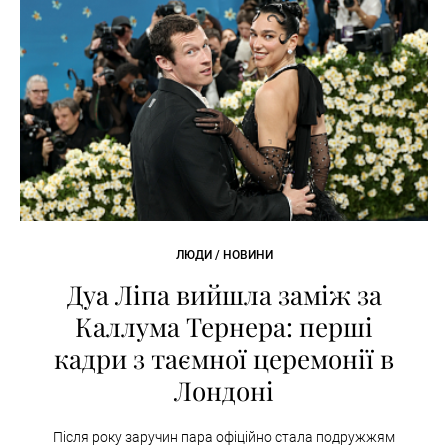
ЛЮДИ / НОВИНИ
Дуа Ліпа вийшла заміж за
Каллума Тернера: перші
кадри з таємної церемонії в
Лондоні
Після року заручин пара офіційно стала подружжям