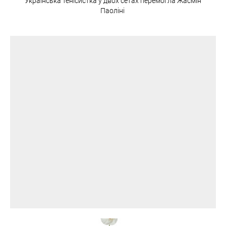
Українська тенісистка у двох сетах перемогла Жасмін
Паоліні