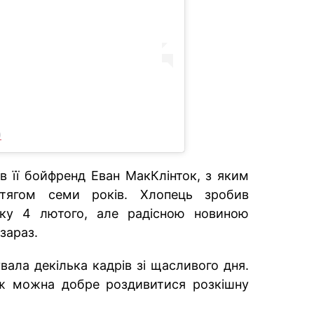
)
ив її бойфренд Еван МакКлінток, з яким
отягом семи років. Хлопець зробив
нку 4 лютого, але радісною новиною
зараз.
вала декілька кадрів зі щасливого дня.
ж можна добре роздивитися розкішну