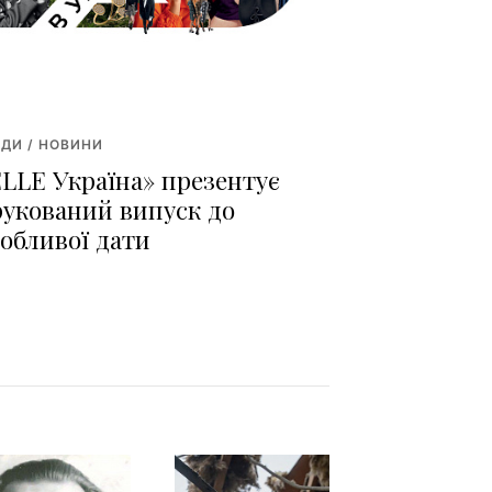
ДИ / НОВИНИ
ELLE Україна» презентує
рукований випуск до
собливої дати