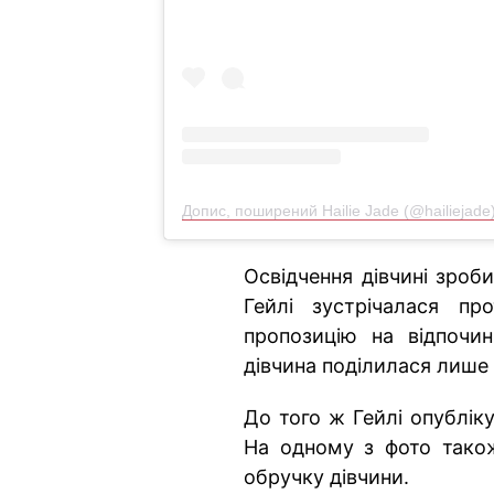
Допис, поширений Hailie Jade (@hailiejade
Освідчення дівчині зроб
Гейлі зустрічалася пр
пропозицію на відпочи
дівчина поділилася лише 
До того ж Гейлі опубліку
На одному з фото тако
обручку дівчини.