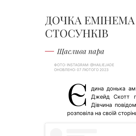
ДОЧКА ЕМІНЕМА
СТОСУНКІВ
Щаслива пара
ФОТО: INSTAGRAM: @HAILIEJADE
ОНОВЛЕНО: 07 ЛЮТОГО 2023
Є
дина донька ам
Джейд Скотт п
Дівчина повідо
розповіла на своїй сторінц