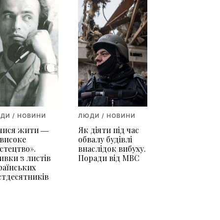
ДИ / НОВИНИ
ЛЮДИ / НОВИНИ
чися жити ―
Як діяти під час
 високе
обвалу будівлі
стецтво».
внаслідок вибуху.
ивки з листів
Поради від МВС
раїнських
стдесятників