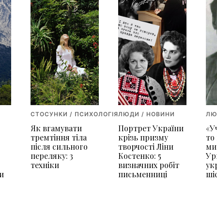
СТОСУНКИ / ПСИХОЛОГІЯ
ЛЮДИ / НОВИНИ
ЛЮ
Як вгамувати
Портрет України
«У
я
тремтіння тіла
крізь призму
то
після сильного
творчості Ліни
ми
переляку: 3
Костенко: 5
Ур
техніки
визначних робіт
ук
и
письменниці
ші