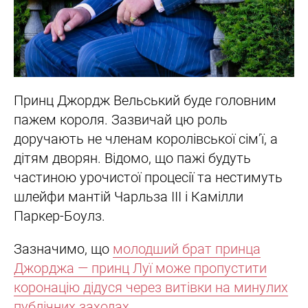
Принц Джордж Вельський буде головним
пажем короля. Зазвичай цю роль
доручають не членам королівської сім’ї, а
дітям дворян. Відомо, що пажі будуть
частиною урочистої процесії та нестимуть
шлейфи мантій Чарльза III і Камілли
Паркер-Боулз.
Зазначимо, що
молодший брат принца
Джорджа — принц Луї може пропустити
коронацію дідуся через витівки на минулих
публічних заходах.