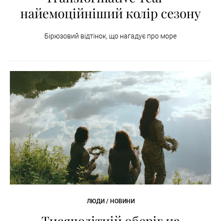
найемоційніший колір сезону
Бірюзовий відтінок, що нагадує про море
ЛЮДИ / НОВИНИ
Тисячолітній оберіг на