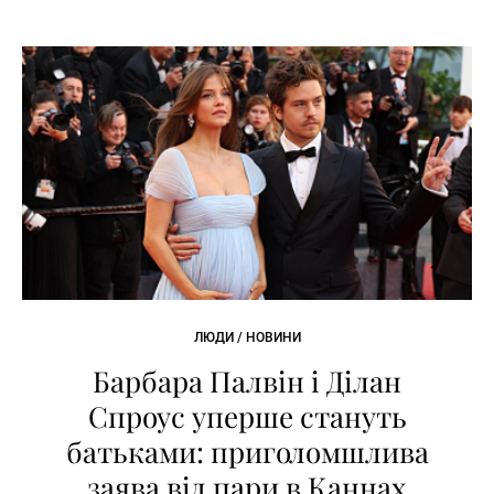
ЛЮДИ / НОВИНИ
Барбара Палвін і Ділан
Спроус уперше стануть
батьками: приголомшлива
заява від пари в Каннах