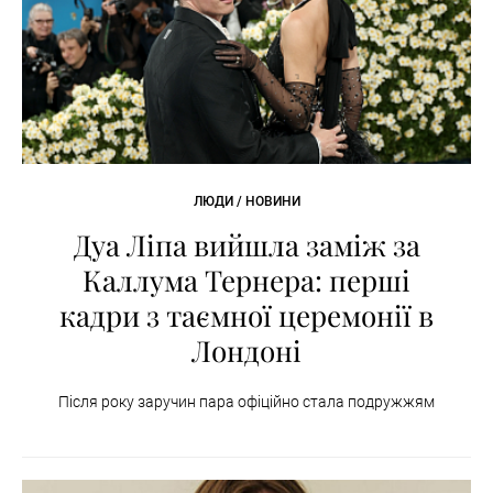
ЛЮДИ / НОВИНИ
Дуа Ліпа вийшла заміж за
Каллума Тернера: перші
кадри з таємної церемонії в
Лондоні
Після року заручин пара офіційно стала подружжям